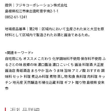
提供｜フジキコーポレーション株式会社
島根県松江市東出雲町意宇南2-1-1
0852-61-1241
地場産品基準｜第2号：区域内において生産された米と大豆を原
材料として区域内で製造されたお酒と醤油であるため。
<関連キーワード>
自宅用にも オススメ こだわり 化学調味料不使用 保存料不使用 ふ
るさとの味 故郷の味 濃口醬油 濃口 こいくち 醤油 料理酒 大正屋
醤油店 青砥酒造 まろやか 旨み うま味 旨味 アミノ酸 おすすめ 調
味料 セット 料理 煮込み料理 煮物 蒸し物 和食 魚料理 肉料理 キッ
チン 地元産 天然醸造 杉桶仕込蔵 料理 ギフト 贈り物 島根県 安来
市
返礼品詳細