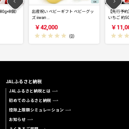
ーギフト ベビーグッ
【先行予約】農場長厳選の美味しい
いちご 約500g…
￥11,000
(
0
)
(
0
)
JALふるさと納税
JALふるさと納税とは
初めてのふるさと納税
控除上限額シミュレーション
お知らせ
よくあるご質問