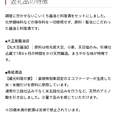
返礼品の特徴
調理に欠かせないこいくち醤油と料理酒をセットにしました。
化学調味料などの保存料を一切使用せず、原料・製法にこだわっ
た醤油と料理酒です。
■大正屋醬油店
【丸大豆醤油】：原料は地元産大豆、小麦、天日塩のみ。杉桶仕
込蔵で1年6ヶ月の時間をかけ天然醸造。まろやかな味が特徴で
す。
■青砥酒造
【蔵元料理の要】：島根県知事認定のエコファーマーが生産した
米・米麹だけを原料に使用しています。
通常の三段仕込みでなく米五段仕込みを行うなど、天然のアミノ
酸を引き出しました。少量で旨みを感じていただけます。
※20歳未満の飲酒は法律で禁止されています。