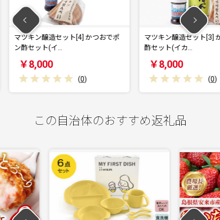
] かつおでポ
マツキン醸造セット[3] かぼすポン
オーガ
酢セット(イカ…
ンオリ
￥8,000
￥32
(
0
)
(
0
)
この自治体のおすすめ返礼品