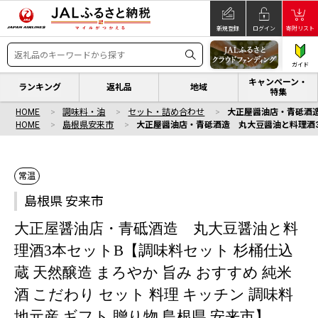
新規登録
ログイン
寄附リスト
ガイド
キャンペーン・
ランキング
返礼品
地域
特集
HOME
調味料・油
セット・詰め合わせ
大正屋醤油店・青砥酒造 
HOME
島根県安来市
大正屋醤油店・青砥酒造 丸大豆醤油と料理酒3本セ
常温
島根県 安来市
大正屋醤油店・青砥酒造 丸大豆醤油と料
理酒3本セットB【調味料セット 杉桶仕込
蔵 天然醸造 まろやか 旨み おすすめ 純米
酒 こだわり セット 料理 キッチン 調味料
地元産 ギフト 贈り物 島根県 安来市】