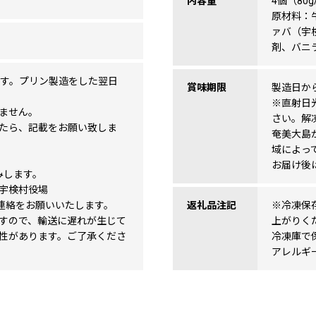
内容量
4個（80g
原材料：
ァバ（宇
剤、バニ
です。プリン製造をした翌日
賞味期限
製造日から
※直射日
ません。
さい。解
たら、記載をお願い致しま
奄美大島
域によっ
お届け後
みします。
 宇検村役場
t まで連絡をお願いいたします。
返礼品注記
※冷凍保
すので、輸送に遅れが生じて
上がりく
性があります。ご了承くださ
冷凍庫で
アレルギ