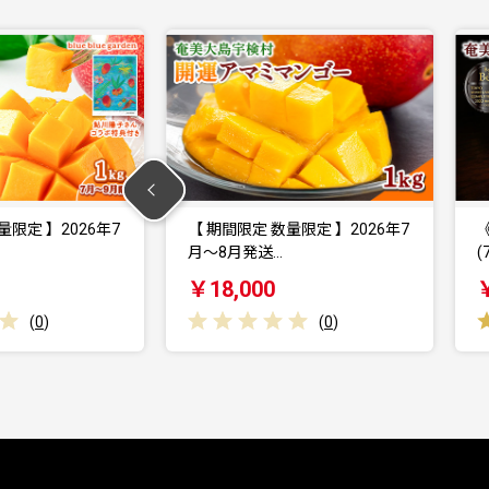
 数量限定 】2026年7
《黒糖焼酎》紅さんご 箱入り
送…
(720ml×1本)…
00
￥11,000
(
0
)
(
1
)