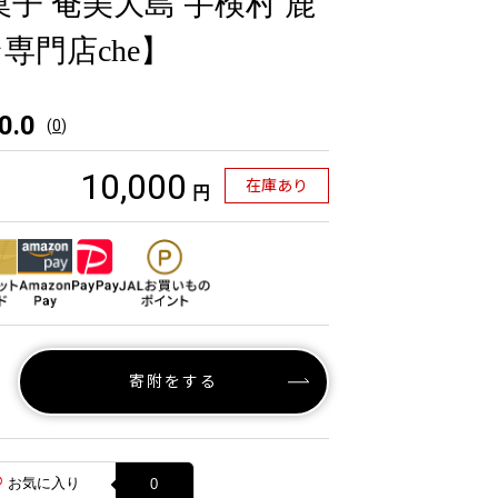
子 奄美大島 宇検村 鹿
専門店che】
0.0
(
0
)
10,000
在庫あり
円
寄附をする
お気に入り
0