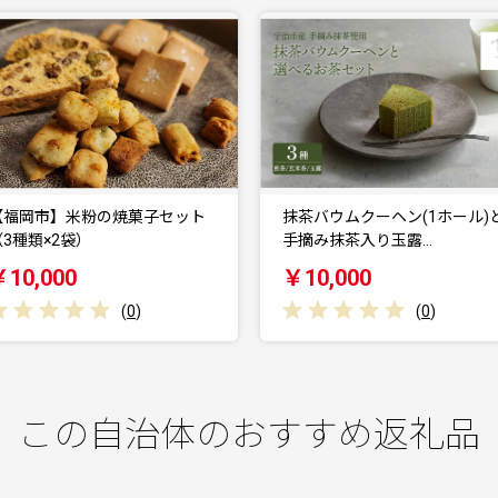
抹茶バウムクーヘン(1ホール)と
抹茶バウムクーヘン(1ホール
手摘み抹茶入り玉露…
手摘み抹茶入り玄米…
￥10,000
￥10,000
(
0
)
(
0
)
この自治体のおすすめ返礼品