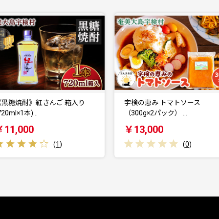
宇検の恵み トマトソース
奄美 パッションフルーツ
（300g×2パック） …
& たんかんバター…
￥13,000
￥12,000
(
0
)
(
0
)