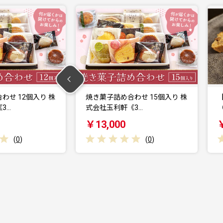
合わせ 15個入り 株
【福岡市】米粉の焼菓子セット
《3…
（3種類×2袋）
0
￥10,000
(
0
)
(
0
)