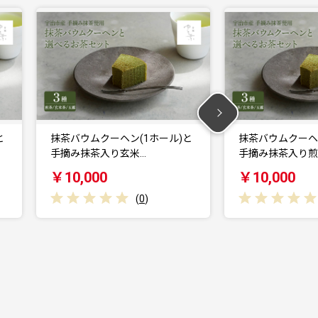
)と
抹茶バウムクーヘン(1ホール)と
京都府与謝野
手摘み抹茶入り煎茶…
マツを練り込ん
￥10,000
￥13,000
(
0
)