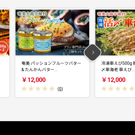
バター
冷凍車えび500g 贈答箱入り 活
【奄美パール
〆車海老 車えび…
白蝶真珠（ 7
￥12,000
￥1,078,
(
0
)