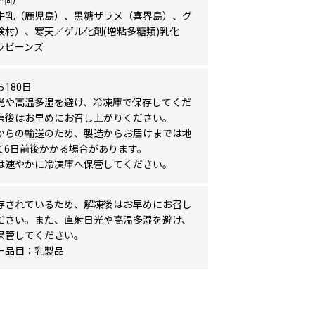
/個）
牛乳（鹿児島）、黒糖ザラメ（喜界島）、グ
検村）、寒天／ゲル化剤(増粘多糖類)乳化
ラビーンズ
180日
光や高温多湿を避け、冷凍庫で保存してくだ
凍後はお早めにお召し上がりください。
からの輸送のため、製造からお届けまでは地
て6日前後かかる場合があります。
は速やかに冷凍庫へ保管してください。
存されているため、解凍後はお早めにお召し
ださい。また、直射日光や高温多湿を避け、
保管してください。
ー品目：乳製品