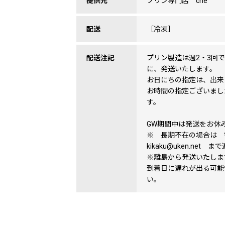
提供元
プリン専門店 che
配送
［冷凍］
配送注記
プリン製造は週2・3回
に、発送いたします。
お日にちの指定は、出来
お時間の指定ございまし
す。
GW期間中は発送をお休
※ 長期不在の場合は
kikaku@uken.ne
※離島から発送いたしま
到着日に遅れが出る可能
い。