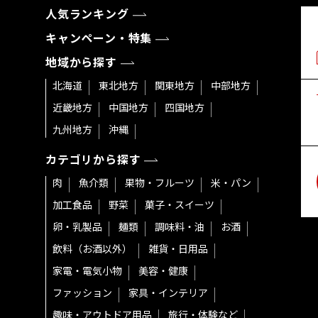
人気ランキング
キャンペーン・特集
地域から探す
北海道
東北地方
関東地方
中部地方
近畿地方
中国地方
四国地方
九州地方
沖縄
カテゴリから探す
肉
魚介類
果物・フルーツ
米・パン
加工食品
野菜
菓子・スイーツ
卵・乳製品
麺類
調味料・油
お酒
飲料（お酒以外）
雑貨・日用品
家電・電気小物
美容・健康
ファッション
家具・インテリア
趣味・アウトドア用品
旅行・体験など