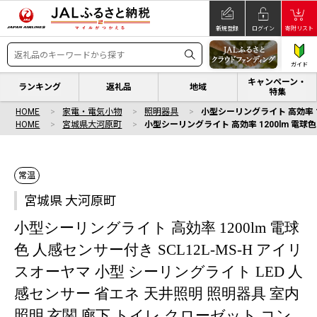
新規登録
ログイン
寄附リスト
ガイド
キャンペーン・
ランキング
返礼品
地域
特集
HOME
家電・電気小物
照明器具
小型シーリングライト 高効率 1
HOME
宮城県大河原町
小型シーリングライト 高効率 1200lm 電球
常温
宮城県 大河原町
小型シーリングライト 高効率 1200lm 電球
色 人感センサー付き SCL12L-MS-H アイリ
スオーヤマ 小型 シーリングライト LED 人
感センサー 省エネ 天井照明 照明器具 室内
照明 玄関 廊下 トイレ クローゼット コン