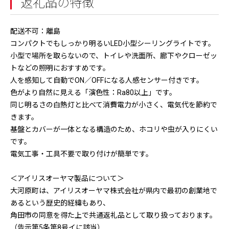
返礼品の特徴
配送不可：離島
コンパクトでもしっかり明るいLED小型シーリングライトです。
小型で場所を取らないので、トイレや洗面所、廊下やクローゼッ
トなどの照明におすすめです。
人を感知して自動でON／OFFになる人感センサー付きです。
色がより自然に見える「演色性：Ra80以上」です。
同じ明るさの白熱灯と比べて消費電力が小さく、電気代を節約で
きます。
基盤とカバーが一体となる構造のため、ホコリや虫が入りにくい
です。
電気工事・工具不要で取り付けが簡単です。
＜アイリスオーヤマ製品について＞
大河原町は、アイリスオーヤマ株式会社が県内で最初の創業地で
あるという歴史的経緯もあり、
角田市の同意を得た上で共通返礼品として取り扱っております。
（告示第5条第8号イに該当）