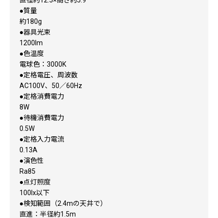
直径約12.5×高さ約5.9
●質量
約180g
●器具光束
1200lm
●色温度
電球色：3000K
●定格電圧、周波数
AC100V、50／60Hz
●定格消費電力
8W
●待機消費電力
0.5W
●定格入力電流
0.13A
●演色性
Ra85
●点灯照度
100lx以下
●検知範囲（2.4mの天井で）
直進：半径約1.5m