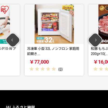
P10-W ア
冷凍庫 小型 32L ノンフロン 家庭用
和豚 もち
前開き …
200g×10(…
￥77,000
￥16,0
(
0
)
JALふるさと納税