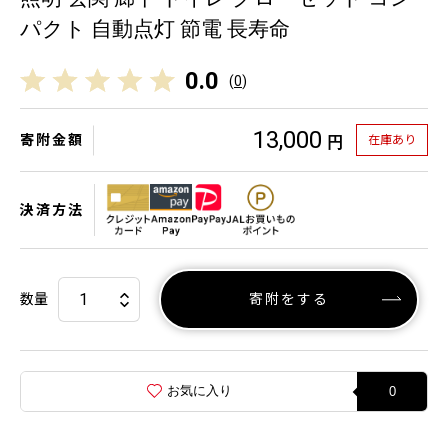
パクト 自動点灯 節電 長寿命
0.0
(
0
)
13,000
寄附金額
在庫あり
円
決済方法
数量
寄附をする
お気に入り
0