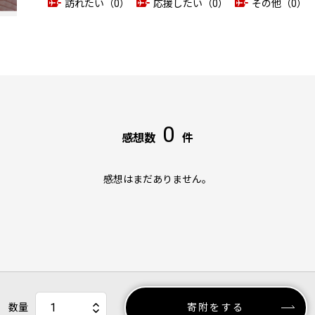
訪れたい（0）
応援したい（0）
その他（0）
0
感想数
件
感想はまだありません。
数量
寄附をする