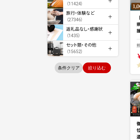
（11424）
旅行・体験など
（27346）
返礼品なし・感謝状
援
（1435）
セット類・その他
（15652）
条件クリア
絞り込む