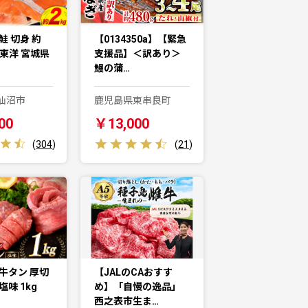
鮭 切身 約
【0134350a】【緊急
城東洋 宮城県
支援品】＜訳あり＞
鰻の蒲…
仙沼市
鹿児島県東串良町
00
￥13,000
(
304
)
(
21
)
牛タン 厚切
【JALのCAおすす
塩味 1kg
め】「自慢の逸品」
西之表市生ま…