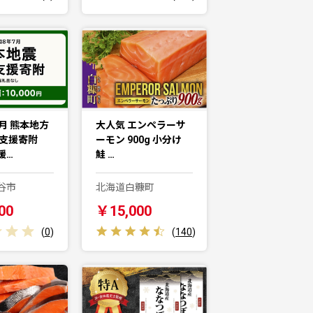
月 熊本地方
大人気 エンペラーサ
害支援寄附
ーモン 900g 小分け
援…
鮭 …
谷市
北海道白糠町
00
￥15,000
(
0
)
(
140
)