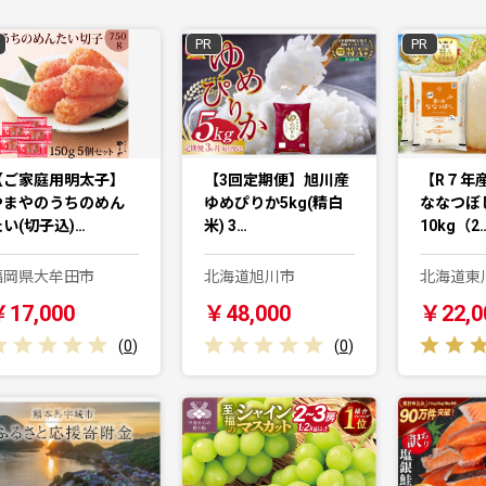
PR
PR
【ご家庭用明太子】
【3回定期便】旭川産
【R７年
やまやのうちのめん
ゆめぴりか5kg(精白
ななつぼ
たい(切子込)…
米) 3…
10kg（2
福岡県大牟田市
北海道旭川市
北海道東
￥17,000
￥48,000
￥22,0
(
0
)
(
0
)