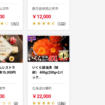
仙沼市
鹿児島県西之表市
00
￥12,000
(
161
)
(
132
)
ムレストラ
いくら醤油漬（鮭
15,000円
卵） 400g(200g×2パ
ック…
幌市
北海道白糠町
00
￥22,000
(
0
)
(
186
)