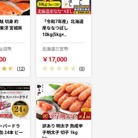
鮭 切身 約
「令和7年産」北海道
城東洋 宮城県
産ななつぼし
10kg(5kg×…
仙沼市
北海道三笠市
00
￥17,000
(
12
)
(
0
)
ーパードラ
訳あり 明太子 熟成辛
l缶 24本 ビー
子明太子 切子 1kg