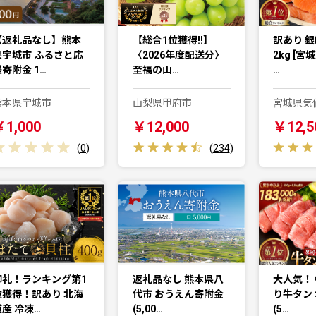
【返礼品なし】熊本
【総合1位獲得!!】
訳あり 銀
県宇城市 ふるさと応
〈2026年度配送分〉
2kg [宮
寄附金 1…
至福の山…
…
熊本県宇城市
山梨県甲府市
宮城県気
￥1,000
￥12,000
￥12,5
(
0
)
(
234
)
御礼！ランキング第1
返礼品なし 熊本県八
大人気！ 
位獲得！訳あり 北海
代市 おうえん寄附金
り牛タン 
道産 冷凍…
(5,00…
(5…