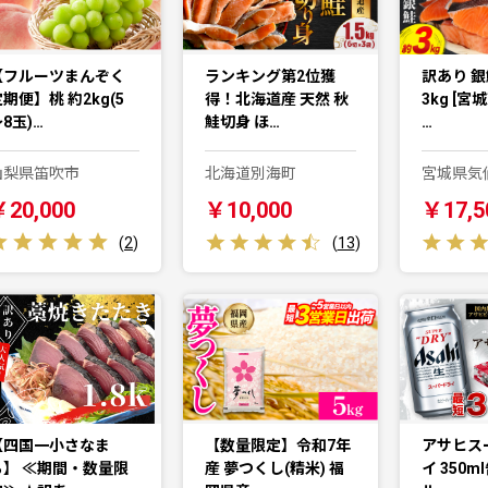
【フルーツまんぞく
ランキング第2位獲
訳あり 銀
期便】桃 約2kg(5
得！北海道産 天然 秋
3kg [宮
8玉)…
鮭切身 ほ…
…
山梨県笛吹市
北海道別海町
宮城県気
￥20,000
￥10,000
￥17,5
(
2
)
(
13
)
【四国一小さなま
【数量限定】令和7年
アサヒス
ち】 ≪期間・数量限
産 夢つくし(精米) 福
イ 350m