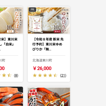
PR
産米】東川米
【令和８年産 新米 先
し「白米」
行予約】東川米ゆめ
…
ぴりか「無…
川町
北海道東川町
00
￥26,000
(
8
)
(
21
)