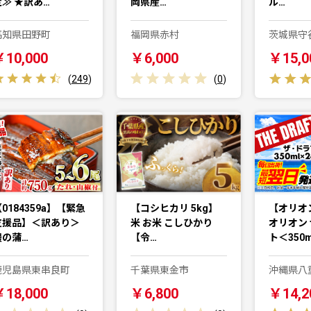
定≫ ★訳あ…
岡県産…
ル…
高知県田野町
福岡県赤村
茨城県守
￥10,000
￥6,000
￥15,0
(
249
)
(
0
)
0184359a】【緊急
【コシヒカリ 5kg】
【オリオ
支援品】＜訳あり＞
米 お米 こしひかり
オリオン
鰻の蒲…
【令…
ト＜350
鹿児島県東串良町
千葉県東金市
沖縄県八
￥18,000
￥6,800
￥14,2