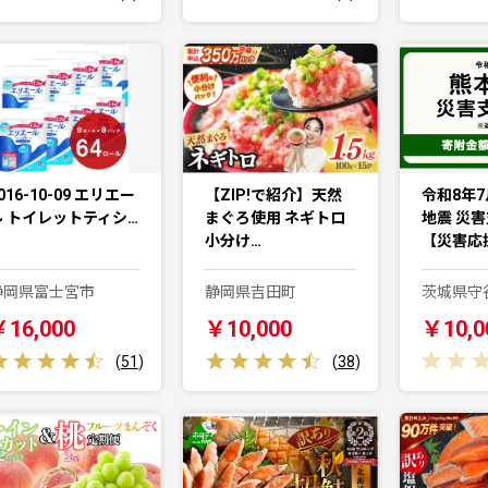
016-10-09 エリエー
【ZIP!で紹介】天然
令和8年7
ル トイレットティシ…
まぐろ使用 ネギトロ
地震 災
小分け…
【災害応
静岡県富士宮市
静岡県吉田町
茨城県守
￥16,000
￥10,000
￥10,0
(
51
)
(
38
)