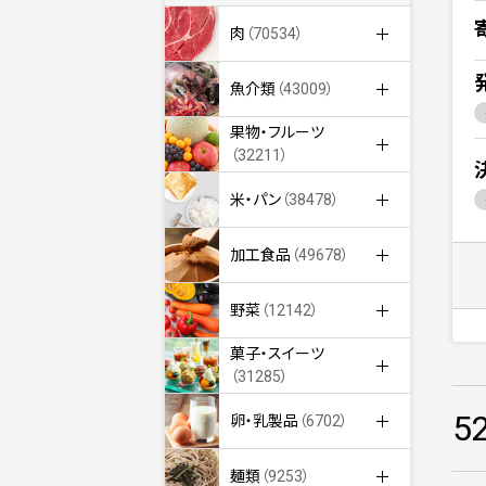
肉
（70534）
魚介類
（43009）
果物・フルーツ
（32211）
米・パン
（38478）
加工食品
（49678）
野菜
（12142）
菓子・スイーツ
（31285）
5
卵・乳製品
（6702）
麺類
（9253）