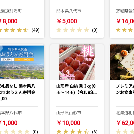
北海道別海町
熊本県八代市
宮城県気
￥8,000
￥5,000
￥16,0
(
49
)
(
0
)
返礼品なし 熊本県八
山形産 白桃 秀 3kg(8
プレミア
代市 おうえん寄附金
玉～14玉)【令和8年…
ンお食事券
1,00…
熊本県八代市
山形県山形市
北海道札
￥1,000
￥10,000
￥62,0
(
0
)
(
6
)