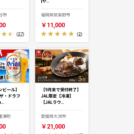
[や…
谷市
福岡県筑紫野市
00
￥11,000
(
27
)
(
2
)
ンビール】
【9月末で受付終了】
 ザ・ドラフ
JAL限定【冷凍】
m…
【JALラウ…
重瀬町
愛媛県大洲市
00
￥21,000