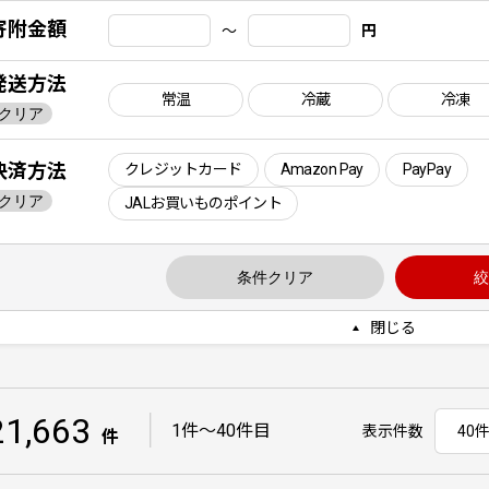
寄附金額
〜
円
発送方法
常温
冷蔵
冷凍
クリア
決済方法
クレジットカード
Amazon Pay
PayPay
クリア
JALお買いものポイント
条件クリア
絞
閉じる
21,663
｜
1件〜40件目
表示件数
件