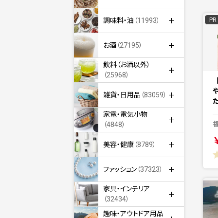
PR
調味料・油
（11993）
お酒
（27195）
飲料（お酒以外）
（25968）
雑貨・日用品
（83059）
家電・電気小物
（4848）
美容・健康
（8789）
ファッション
（37323）
家具・インテリア
（32434）
趣味・アウトドア用品