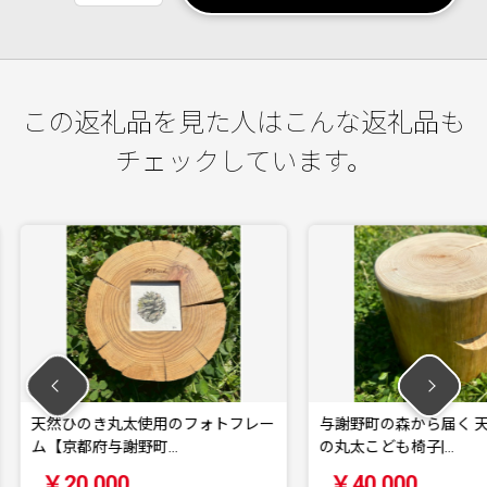
この返礼品を見た人はこんな返礼品も
チェックしています。
のフォトフレー
与謝野町の森から届く 天然ひのき
【11
…
の丸太こども椅子|…
根 計60
￥40,000
￥77