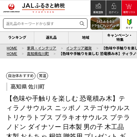
新規登録
ログイン
寄附リスト
ガイド
キャンペーン・
ランキング
返礼品
地域
特集
HOME
家具・インテリア
インテリア雑貨
【色味や手触りを楽し
HOME
高知県佐川町
【色味や手触りを楽しむ 恐竜積み木】ティラノサウ
自治体おすすめ
常温
高知県 佐川町
【色味や手触りを楽しむ 恐竜積み木】テ
ィラノサウルス ニッポノ ステゴサウルス
トリケラトプス ブラキオサウルス プテラ
ノドン ダイナソー 日本製 男の子 木工品
木製 おもちゃ 桐箱 贈答用 プレゼント ギ