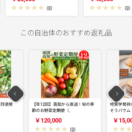
(
0
)
(
0
)
この自治体のおすすめ返礼品
高知から直送！旬の季
地質学発祥の佐川町から直送！ごち
期便（…
そうバウム【ソフト…
00
￥15,000
(
0
)
(
0
)