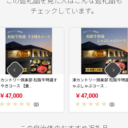
この返礼品を見た人はこんな返礼品も
チェックしています。
 松阪牛特選す
津カントリー倶楽部 松阪牛特選し
津カン
ゃぶしゃぶコース …
板焼コー
￥47,000
￥70
(
0
)
(
0
)