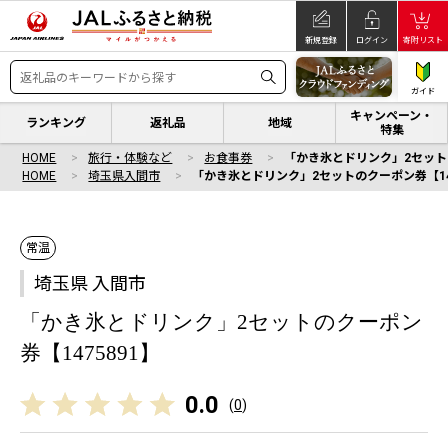
新規登録
ログイン
寄附リスト
ガイド
キャンペーン・
ランキング
返礼品
地域
特集
HOME
旅行・体験など
お食事券
「かき氷とドリンク」2セットの
HOME
埼玉県入間市
「かき氷とドリンク」2セットのクーポン券【147
常温
埼玉県 入間市
「かき氷とドリンク」2セットのクーポン
券【1475891】
0.0
(
0
)