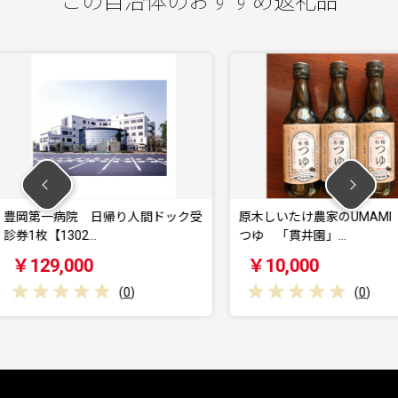
この自治体のおすすめ返礼品
り人間ドック受
原木しいたけ農家のUMAMI 有機
豊岡第
つゆ 「貫井園」…
診券1枚
￥10,000
￥12
(
0
)
(
0
)