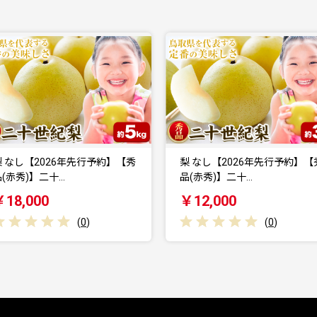
梨 なし【2026年先行予約】【秀
訳あり 新甘泉 約5kg《20
品(赤秀)】二十…
月下旬-9月…
￥12,000
￥16,500
(
0
)
(
0
)