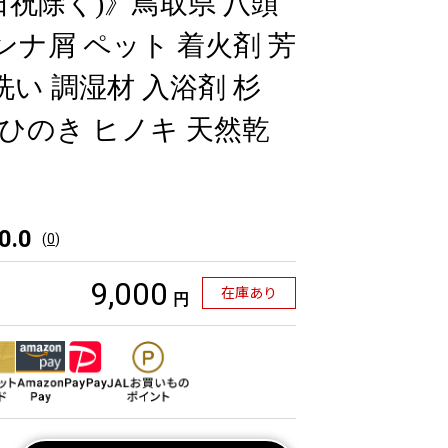
日祝除く)》鳥取県 八頭
ンナ屑 ペット 着火剤 芳
洗い 調湿材 入浴剤 杉
 ひのき ヒノキ 天然乾
0.0
(
0
)
9,000
在庫あり
円