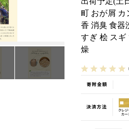
出荷予定(土
町 おが屑 カ
香 消臭 食器
すぎ 桧 スギ
燥
寄附金額
決済方法