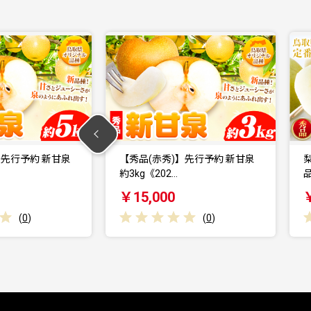
赤秀)】先行予約 新甘泉
梨 なし【2026年先行予約】【秀
02…
品(赤秀)】二十…
00
￥18,000
(
0
)
(
0
)