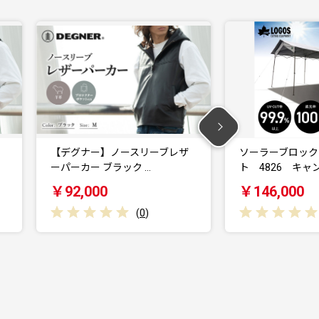
ザ
ソーラーブロック 切妻Qセッ
ソーラーブロッ
ト 4826 キャンプ…
ト 2727 キ
￥146,000
￥80,000
(
0
)