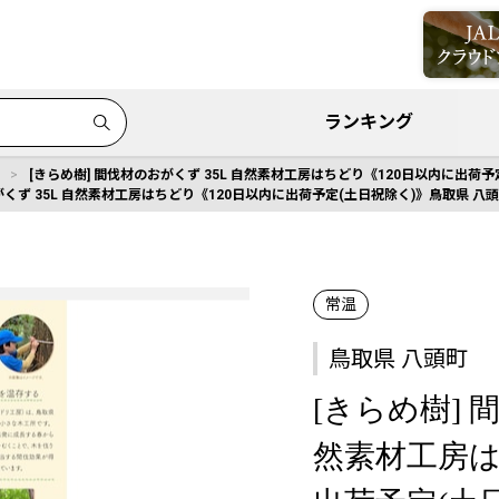
ランキング
[きらめ樹] 間伐材のおがくず 35L 自然素材工房はちどり《120日以内に出荷予定
がくず 35L 自然素材工房はちどり《120日以内に出荷予定(土日祝除く)》鳥取県 八頭町
常温
鳥取県 八頭町
[きらめ樹] 
然素材工房は