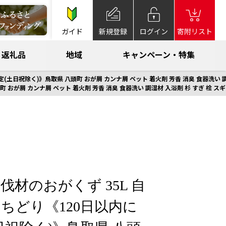
ガイド
新規登録
ログイン
寄附リスト
返礼品
地域
キャンペーン・特集
(土日祝除く)》鳥取県 八頭町 おが屑 カンナ屑 ペット 着火剤 芳香 消臭 食器洗い 調
 おが屑 カンナ屑 ペット 着火剤 芳香 消臭 食器洗い 調湿材 入浴剤 杉 すぎ 桧 スギ
間伐材のおがくず 35L 自
ちどり《120日以内に