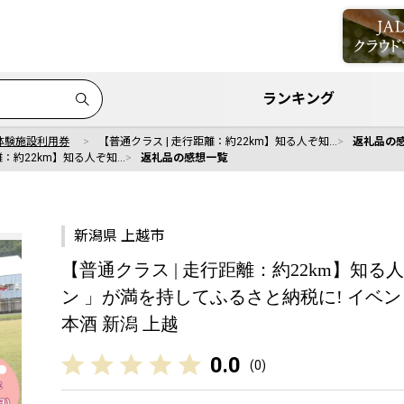
ランキング
体験施設利用券
【普通クラス | 走行距離：約22km】知る人ぞ知…
返礼品の
離：約22km】知る人ぞ知…
返礼品の感想一覧
新潟県 上越市
【普通クラス | 走行距離：約22km】知
ン 」が満を持してふるさと納税に! イベント
本酒 新潟 上越
0.0
(
0
)