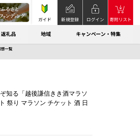
ガイド
新規登録
ログイン
寄附リスト
返礼品
地域
キャンペーン・特集
感想一覧
る人ぞ知る「越後謙信きき酒マラソ
 祭り マラソン チケット 酒 日