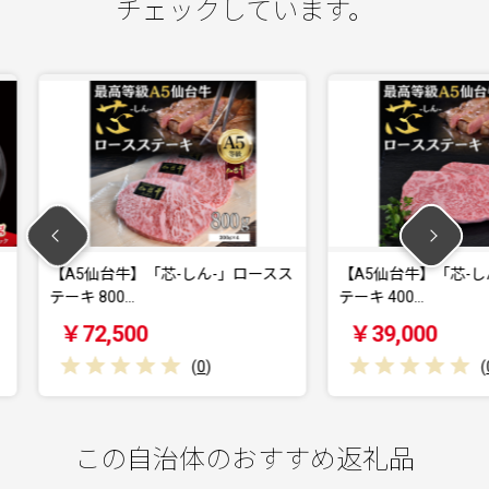
チェックしています。
しん-」ロースス
【A5仙台牛】「芯-しん-」ロースス
【A5仙
テーキ 400…
テーキ 2
￥39,000
￥22
(
0
)
(
0
)
この自治体のおすすめ返礼品