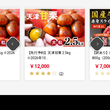
栗 2.5kg
【訳あり】国産 赤身スライス
【
800g（200g×…
1.
￥7,000
(
2
)
(
0
)