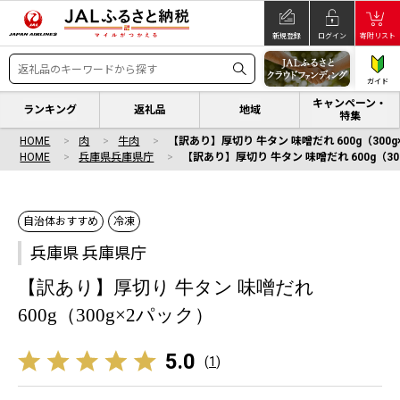
新規登録
ログイン
寄附リスト
ガイド
キャンペーン・
ランキング
返礼品
地域
特集
HOME
肉
牛肉
【訳あり】厚切り 牛タン 味噌だれ 600g（300
HOME
兵庫県兵庫県庁
【訳あり】厚切り 牛タン 味噌だれ 600g（30
自治体おすすめ
冷凍
兵庫県 兵庫県庁
【訳あり】厚切り 牛タン 味噌だれ
600g（300g×2パック）
5.0
(
1
)