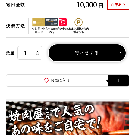
10,000
寄附金額
在庫あり
円
決済方法
数量
寄附をする
お気に入り
1