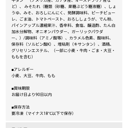
牛タン （アメリカ産、カナダ産、オーストラリア産な
ど）、 みそたれ（糖類（砂糖、果糖ぶどう糖液糖）、しょ
うゆ、みそ、おろしにんにく、発酵調味料、ピーチピュー
レ、ごま油、トマトペースト、おろししょうが、でん粉、
パインアップル濃縮果汁、香辛料、食塩、醸造酢、たん白
加水分解物、オニオンパウダー、ガーリックパウダ
ー、）/調味料（アミノ酸等）、カラメル色素、酸味料、
保存料（ソルビン酸K）、増粘剤（キサンタン）、酒精、
グリセリンエステル、（一部に小麦・牛肉・ごま・大豆・
ももを含む）
■アレルギー
小麦、大豆、牛肉、もも
■賞味期限
お届け日より90日以内
■保存方法
要冷凍（マイナス18℃以下で保存）