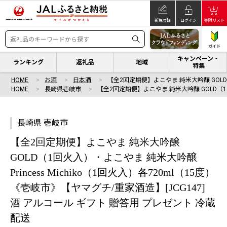
新規登録
ログイン
寄附リスト
ガイド
キャンペーン・
ランキング
返礼品
地域
特集
HOME
お酒
日本酒
【全2回定期便】よこやま 純米大吟醸 GOLD
HOME
長崎県壱岐市
【全2回定期便】よこやま 純米大吟醸 GOLD（1
長崎県 壱岐市
【全2回定期便】よこやま 純米大吟醸
GOLD（1回火入）・よこやま 純米大吟醸
Princess Michiko（1回火入）各720ml（15度）
《壱岐市》【ヤマグチ/重家酒造】[JCG147]
酒 アルコール ギフト 贈答用 プレゼント 冷蔵
配送