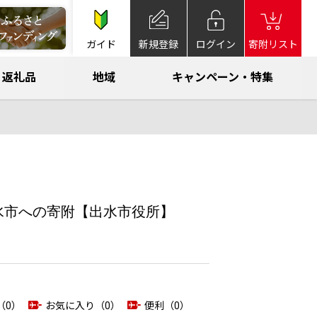
ガイド
新規登録
ログイン
寄附リスト
返礼品
地域
キャンペーン・特集
県出水市への寄附【出水市役所】
（0）
お気に入り（0）
便利（0）