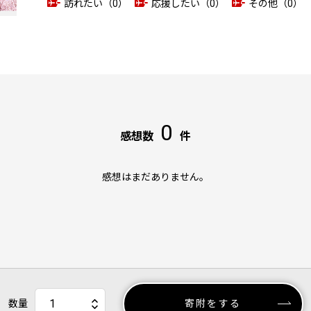
訪れたい（0）
応援したい（0）
その他（0）
0
感想数
件
感想はまだありません。
数量
寄附をする