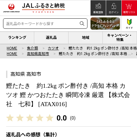
新規登録
ログイン
寄附リスト
ガイド
キャンペーン・
ランキング
返礼品
地域
特集
HOME
魚介類
カツオ
鰹たたき 約1.2kg ポン酢付き /高知 本格
HOME
高知県高知市
鰹たたき 約1.2kg ポン酢付き /高知 本格 …
高知県 高知市
鰹たたき 約1.2kg ポン酢付き /高知 本格 カ
ツオ 鰹 かつおたたき 瞬間冷凍 厳選 【株式会
社 七和】 [ATAX016]
0.0
(
0
)
返礼品への感想（集計）