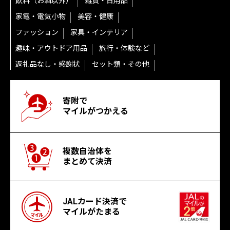
飲料（お酒以外）
雑貨・日用品
家電・電気小物
美容・健康
ファッション
家具・インテリア
趣味・アウトドア用品
旅行・体験など
返礼品なし・感謝状
セット類・その他
寄附で
マイルがつかえる
複数自治体を
まとめて決済
JALカード決済で
マイルがたまる