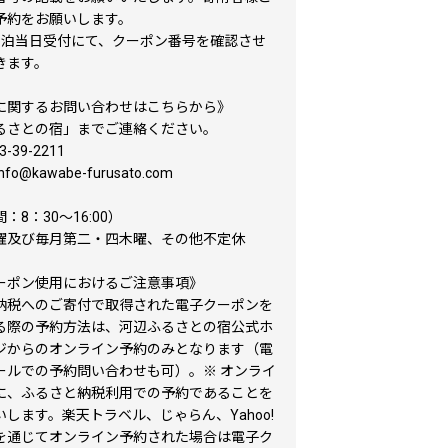
予約をお願いします。
宿泊当日受付にて、クーポン番号を確認させ
きます。
に関するお問い合わせはこちらから》
るさとの宿」までご連絡ください。
3-39-2211
info@kawabe-furusato.com
：8：30〜16:00）
曜及び毎月第二・四木曜、その他不定休
ーポン使用におけるご注意事項》
納税へのご寄付で取得された電子クーポンを
る際の予約方法は、河辺ふるさとの宿公式ホ
ジからのオンライン予約のみとなります（電
ールでの予約問い合わせも可）。※ オンライ
に、ふるさと納税利用での予約であることを
します。楽天トラベル、じゃらん、Yahoo!
を通じてオンライン予約された場合は電子ク