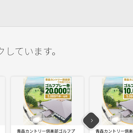
クしています。
プ
青森カントリー倶楽部ゴルフプ
界 アンジン / 界