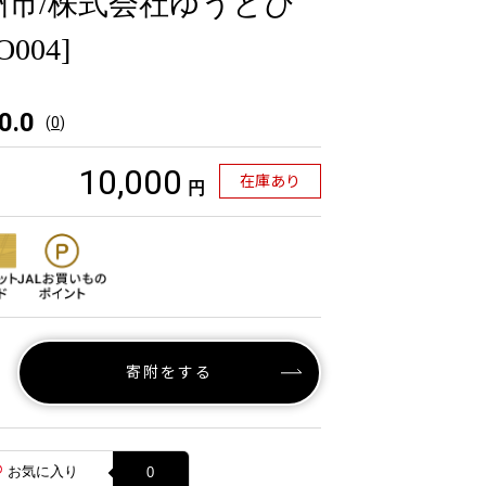
洲市/株式会社ゆうとぴ
004]
0.0
(
0
)
10,000
在庫あり
円
寄附をする
お気に入り
0