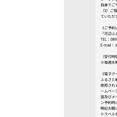
自身でご
（3）ご
ていただ
《ご予約
「河辺ふ
TEL：089
E-mail： 
（受付時間
※毎週水
《電子ク
ふるさと
使用され
ームペー
話及びメ
ン予約時
明記お願い
トラベル