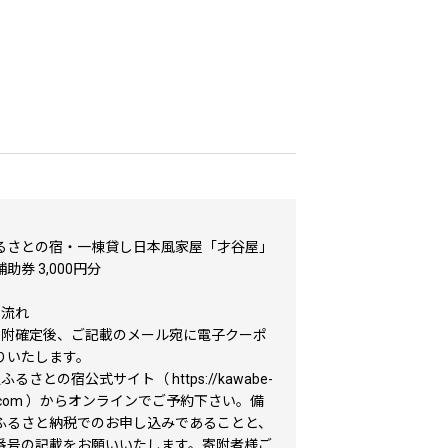
るさとの宿・一棟貸し日本風家屋「才谷屋」
助券 3,000円分
の流れ
寄附確定後、ご記載のメール宛に電子クーポ
りいたします。
るさとの宿公式サイト（ https://kawabe-
ato.com ）からオンラインでご予約下さい。備
ふるさと納税でのお申し込みであることと、
番号の記載をお願いいたします。寄附者様ご