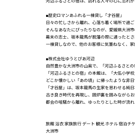
河辺ふるさとの宿は、訪れる人々の心に忘れか
■歴史ロマンあふれる一棟貸し「才谷屋」
日々の忙しさから離れ、心落ち着く場所で過ご
そんなあなたにぴったりなのが、愛媛県大洲市
幕末の志士、坂本龍馬が脱藩の際に通ったとさ
一棟貸しなので、他のお客様に気兼ねなく、家
■株式会社ゆうとぴあ河辺
自然豊かな大洲市の山奥で、「河辺ふるさとの
「河辺ふるさとの宿」の本館は、「大伍小学校
どこか懐かしい「あの頃」に帰ったような非日
「才谷屋」は、坂本龍馬の生家を思わせる純日
古き良き時代を再現し、囲炉裏を囲みながらお
都会の喧騒から離れ、ゆったりとした時が流れ
旅館 浴衣 家族旅行 デート 観光 ホテル 宿泊チ
大洲市