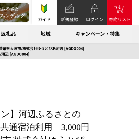
ガイド
新規登録
ログイン
寄附リスト
返礼品
地域
キャンペーン・特集
県大洲市/株式会社ゆうとぴあ河辺 [AGDO004]
 [AGDO004]
ポン】河辺ふるさとの
共通宿泊利用 3,000円