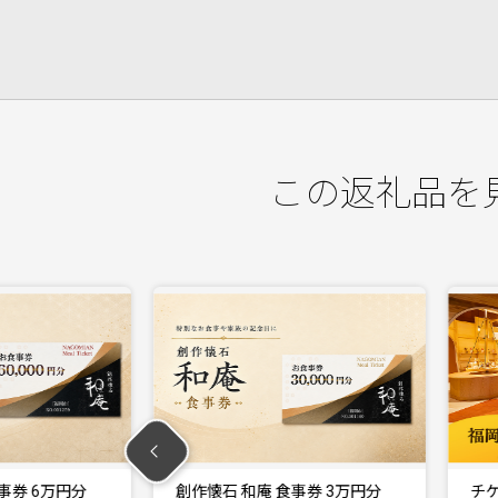
この返礼品を
食事券 3万円分
チケット 福岡おもちゃ美術館 ペ