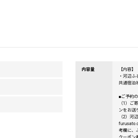
内容量
【内容】
・河辺ふ
共通宿泊補
■ご予約
（1）ご
ンをお送
（2）河辺ふ
furus
考欄に、
クーポン