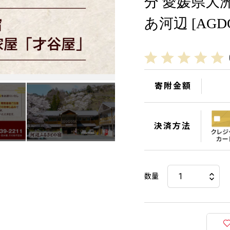
分 愛媛県大
あ河辺 [AGDO
寄附金額
決済方法
数量