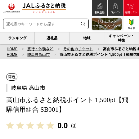
新規登録
ログイン
寄附リスト
ガイド
キャンペーン・
ランキング
返礼品
地域
特集
HOME
旅行・体験など
その他のチケット
高山市ふるさと納税ポイン
HOME
岐阜県高山市
高山市ふるさと納税ポイント 1,500pt【飛騨信用
常温
岐阜県 高山市
高山市ふるさと納税ポイント 1,500pt【飛
騨信用組合 SB001】
0.0
(
0
)