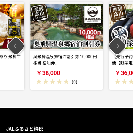
訳あり 飛騨牛
奥飛騨温泉郷宿泊割引券 10,000円
【先行予約
相当 宿泊券…
便【野菜定期
￥38,000
￥36,0
(
0
)
JALふるさと納税