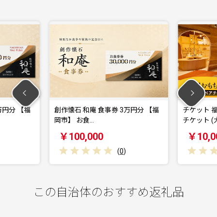
創作懐石 和庵 食事券 3万円分 【福
チケット 福岡おもち
岡市】 お食…
チケット (大人…
￥100,000
￥10,000
(
0
)
(
この自治体のおすすめ返礼品