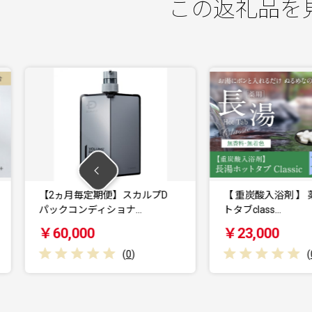
この返礼品を
期便】スカルプD
【 重炭酸入浴剤 】 薬用長湯ホッ
ィショナ…
トタブclass…
ト
￥23,000
(
0
)
(
0
)