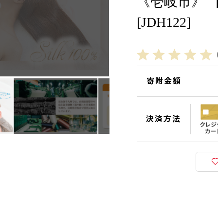
《壱岐市》 
[JDH122]
寄附金額
決済方法