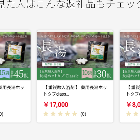
見た人はこんな返礼品もチェッ
【 重炭酸入浴剤 】 薬用長湯ホッ
【 重炭酸入浴剤 】 薬用長湯ホ
タブclass…
トタブclass…
￥17,000
￥8,000
(
0
)
(
0
)