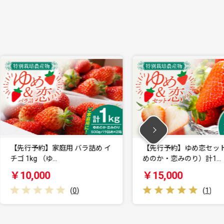
イ
【先行予約】ゆめ恋セット（ゆ
【先行予約】ゆめの
めのか・恋みのり）計1…
パック【202…
￥15,000
￥15,000
(
1
)