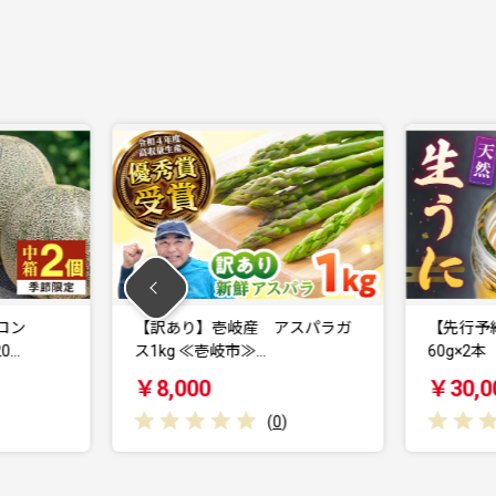
岐産 アスパラガ
【先行予約】壱岐産 生うに
市≫…
60g×2本【2027…
￥30,000
(
0
)
(
0
)