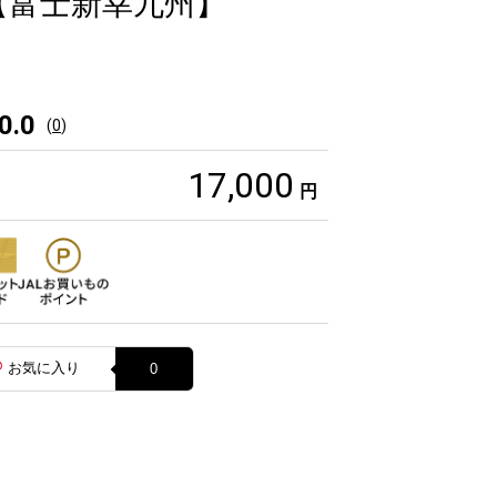
【富士新幸九州】
0.0
(
0
)
17,000
円
お気に入り
0