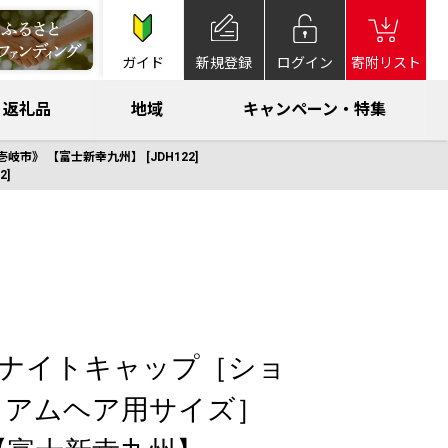
ガイド
新規登録
ログイン
寄附リスト
返礼品
地域
キャンペーン・特集
》 【富士新幸九州】 [JDH122]
]
％ ナイトキャップ［ショ
ィアムヘア用サイズ］