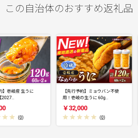
この自治体のおすすめ返礼品
【先行予約】ミョウバン不使
【先行予約】家庭用 バラ詰め 
用！壱岐の生うに 60g…
チゴ 1kg （ゆ…
￥32,000
￥10,000
(
0
)
(
0
)