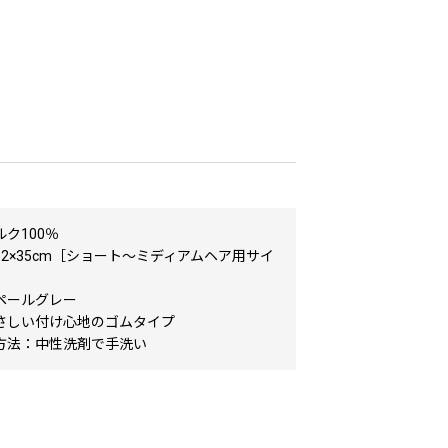
ク100％
2×35cm［ショート〜ミディアムヘア用サイ
ペールグレー
さしい付け心地のゴムタイプ
方法：中性洗剤で手洗い