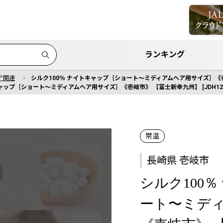
ランキング
ア関連
シルク100％ ナイトキャップ［ショート〜ミディアムヘア用サイズ］《壱岐市
ャップ［ショート〜ミディアムヘア用サイズ］《壱岐市》 【富士新幸九州】 [JDH122
常温
長崎県 壱岐市
シルク100
ート〜ミデ