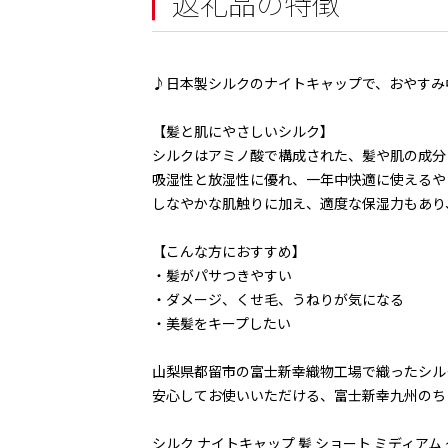
返礼品の特徴
♪日本製シルクのナイトキャップで、おやすみ
【髪と肌にやさしいシルク】
シルクはアミノ酸で構成された、髪や肌の成分
吸湿性と放湿性に優れ、一年中快適に使えるや
しなやかな肌触りに加え、適度な保湿力もあり
【こんな方におすすめ】
・髪がパサつきやすい
・ダメージ、くせ毛、うねりが気になる
・美髪をキープしたい
山梨県都留市の富士新幸織物工場で織ったシル
安心してお使いいただける、富士新幸九州のち
シルク ナイトキャップ 髪 ショート ミディアム 