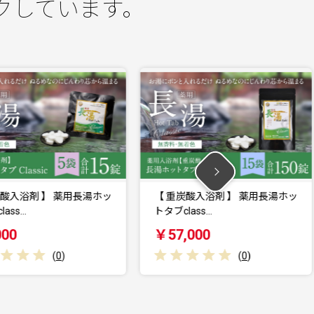
クしています。
ッ
【 重炭酸入浴剤 】 薬用長湯ホッ
【 重炭酸入浴剤 
トタブclass…
トタブclass…
￥57,000
￥39,000
(
0
)