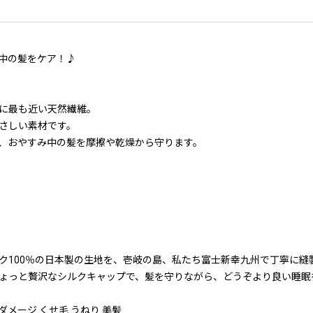
中の髪をケア！♪
に最も近い天然繊維。
さしい素材です。
、おやすみ中の髪を摩擦や乾燥から守ります。
ク100％の日本製の生地を、壱岐の島、私たち富士新幸九州で丁寧に縫
ょっと贅沢なシルクキャップで、髪を守りながら、どうぞより良い睡眠
ダメージ くせ毛 うねり 美髪