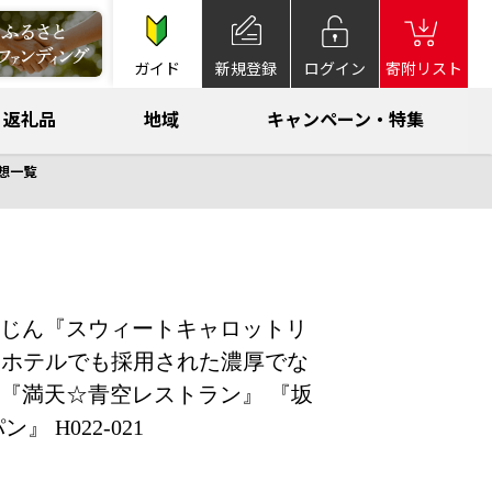
ガイド
新規登録
ログイン
寄附リスト
返礼品
地域
キャンペーン・特集
想一覧
じん『スウィートキャロットリ
 高級ホテルでも採用された濃厚でな
 『満天☆青空レストラン』 『坂
H022-021