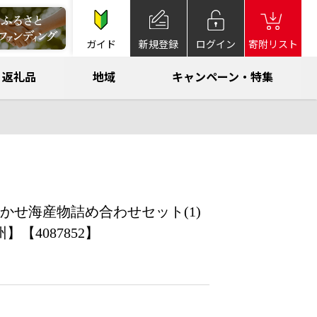
ガイド
新規登録
ログイン
寄附リスト
返礼品
地域
キャンペーン・特集
せ海産物詰め合わせセット(1)
【4087852】