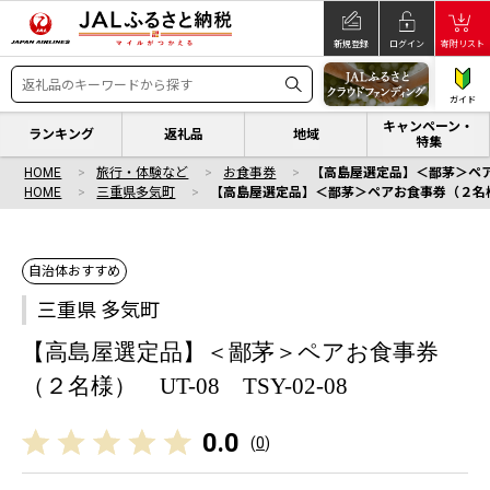
新規登録
ログイン
寄附リスト
ガイド
キャンペーン・
ランキング
返礼品
地域
特集
HOME
旅行・体験など
お食事券
【高島屋選定品】＜鄙茅＞ペアお食
HOME
三重県多気町
【高島屋選定品】＜鄙茅＞ペアお食事券（２名様） U
自治体おすすめ
三重県 多気町
【高島屋選定品】＜鄙茅＞ペアお食事券
（２名様） UT-08 TSY-02-08
0.0
(
0
)