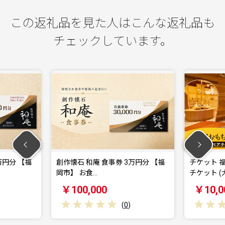
この返礼品を見た人はこんな返礼品も
チェックしています。
懐石 和庵 食事券 3万円分 【福
チケット 福岡おもちゃ美術館 ペア
】 お食…
チケット (大人…
00,000
￥10,000
(
0
)
(
0
)