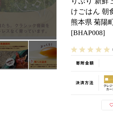
りぷり 新鮮
けごはん 朝食
熊本県 菊陽
[BHAP008]
寄附金額
決済方法