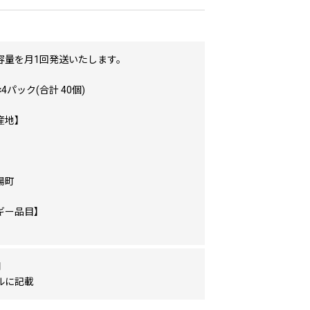
容量を月1回発送いたします。
4パック(合計 40個)
産地】
】
陽町
ギー品目】
間
ルに記載