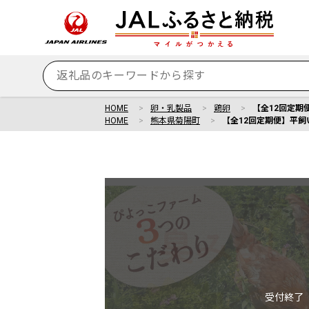
HOME
卵・乳製品
鶏卵
【全12回定期便
HOME
熊本県菊陽町
【全12回定期便】平飼い新
受付終了