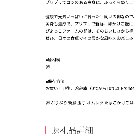
プリプリでコシのある白身に、ふっくら盛り上
健康で元気いっぱいに育った平飼いの卵なので
黄身も濃厚で、プリプリで新鮮、卵かけご飯に
ぴよっこファームの卵は、そのおいしさから様
ぜひ、日々の食卓でその豊かな風味をお楽しみ
■原材料
卵
■保存方法
お買い上げ後、冷蔵庫（0℃から10℃以下で保
卵 ぷりぷり 新鮮 玉子 オムレツ たまごかけごは
返礼品詳細