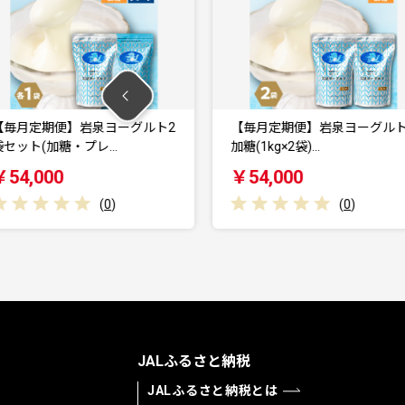
】岩泉ヨーグルト2
【毎月定期便】岩泉ヨーグルト
・プレ…
加糖(1kg×2袋)…
プ
￥54,000
(
0
)
(
0
)
JALふるさと納税
JALふるさと納税とは