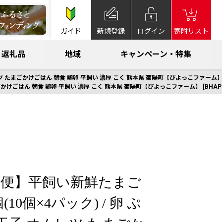
ガイド
新規登録
ログイン
寄附リスト
返礼品
地域
キャンペーン・特集
ツ たまごかけごはん 朝食 鶏卵 平飼い 濃厚 こく 熊本県 菊陽町【ぴよっこファーム】 [B
ごかけごはん 朝食 鶏卵 平飼い 濃厚 こく 熊本県 菊陽町【ぴよっこファーム】 [BHAP0
期便】平飼い新鮮たまご
(10個×4パック) / 卵 ぷ