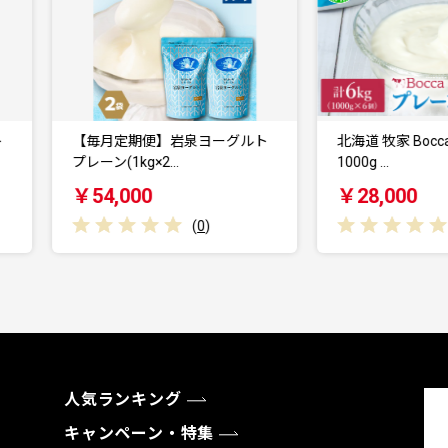
【毎月定期便】岩泉ヨーグルト
北海道 牧家 Bocca ヨーグルト
レーン(1kg×2…
1000g …
￥54,000
￥28,000
(
0
)
(
0
)
人気ランキング
キャンペーン・特集