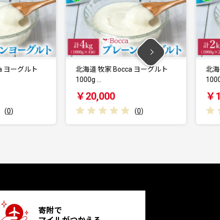
北海道 牧家 Bocca ヨーグルト
北海道 牧家 Boc
1000g …
1000g …
￥20,000
￥11,000
(
0
)
寄附で