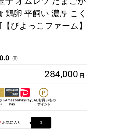
 玉子 オムレツ たまごか
 鶏卵 平飼い 濃厚 こく
町【ぴよっこファーム】
0.0
(
0
)
284,000
円
お気に入り
0