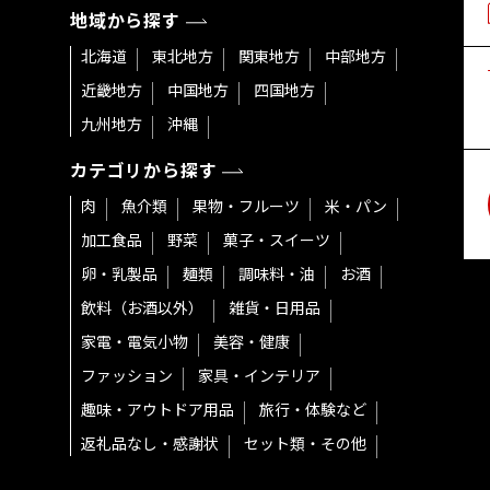
地域から探す
北海道
東北地方
関東地方
中部地方
近畿地方
中国地方
四国地方
九州地方
沖縄
カテゴリから探す
肉
魚介類
果物・フルーツ
米・パン
加工食品
野菜
菓子・スイーツ
卵・乳製品
麺類
調味料・油
お酒
飲料（お酒以外）
雑貨・日用品
家電・電気小物
美容・健康
ファッション
家具・インテリア
趣味・アウトドア用品
旅行・体験など
返礼品なし・感謝状
セット類・その他