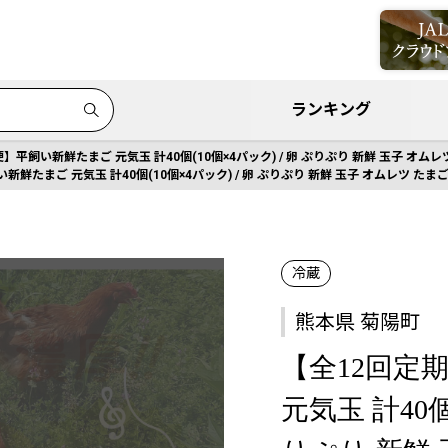
ランキング
】平飼い新鮮たまご 元気玉 計40個(10個×4パック) / 卵 ぷりぷり 新鮮 玉子 オムレ
鮮たまご 元気玉 計40個(10個×4パック) / 卵 ぷりぷり 新鮮 玉子 オムレツ たま
冷蔵
熊本県 菊陽町
【全12回定
元気玉 計40個