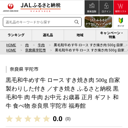
新規登録
ログイン
寄附リスト
ガイド
キャンペーン・
ランキング
返礼品
地域
特集
HOME
肉
牛肉
黒毛和牛めす牛 ロース すき焼き肉 500g 自家…
HOME
奈良県宇陀市
黒毛和牛めす牛 ロース すき焼き肉 500g 自家…
奈良県 宇陀市
黒毛和牛めす牛 ロース すき焼き肉 500g 自家
製わりした付き ／すき焼き ふるさと納税 黒
毛和牛 肉 牛肉 お中元 お歳暮 正月 ギフト 和
牛 食べ物 奈良県 宇陀市 福寿館
0.0
(
0
)