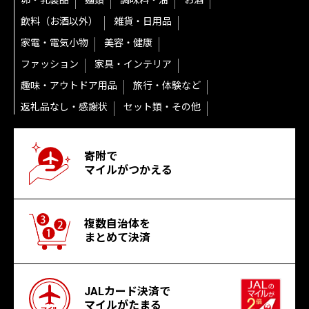
卵・乳製品
麺類
調味料・油
お酒
飲料（お酒以外）
雑貨・日用品
家電・電気小物
美容・健康
ファッション
家具・インテリア
趣味・アウトドア用品
旅行・体験など
返礼品なし・感謝状
セット類・その他
寄附で
マイルがつかえる
複数自治体を
まとめて決済
JALカード決済で
マイルがたまる