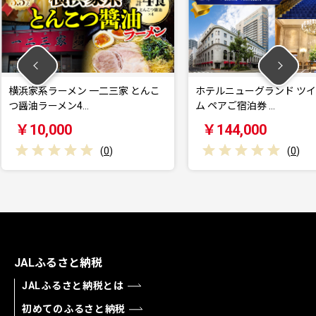
二三家 とんこ
ホテルニューグランド ツインルー
Victo
ム ペアご宿泊券 …
806Wh
￥144,000
￥250
0
)
(
0
)
JALふるさと納税
JALふるさと納税とは
初めてのふるさと納税