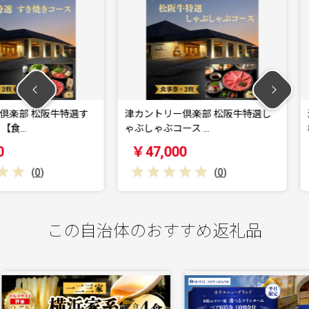
阪牛特選す
津カントリー倶楽部 松阪牛特選し
津カントリ
ゃぶしゃぶコース …
板焼コース
￥47,000
￥70,0
(
0
)
この自治体のおすすめ返礼品