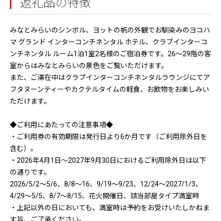
返礼品の特徴
みなとみらいのシンボル、ヨットの帆の外観でお馴染みのヨコハ
マ グランド インターコンチネンタル ホテル、クラブインターコ
ンチネンタル ルーム1泊1室2名様のご宿泊券です。26〜29階の客
室からはみなとみらいの景色をご覧いただけます。
また、ご滞在中はクラブインターコンチネンタルラウンジにてア
フタヌーンティーやカクテルタイムの軽食、お飲物をお楽しみい
ただけます。
◆ご利用にあたっての注意事項◆
・ご利用券の有効期限は発行日より6か月です（ご利用除外日を
含む）。
・2026年4月1日〜2027年9月30日におけるご利用除外日は以下
の通りです。
2026/5/2〜5/6、8/8〜16、9/19〜9/23、12/24〜2027/1/3、
4/29〜5/5、8/7〜8/15、花火開催日、該当部屋タイプ満室時
・上記以外の日においても、満室時は予約をお受けいたしかねま
す旨、ご了承ください。