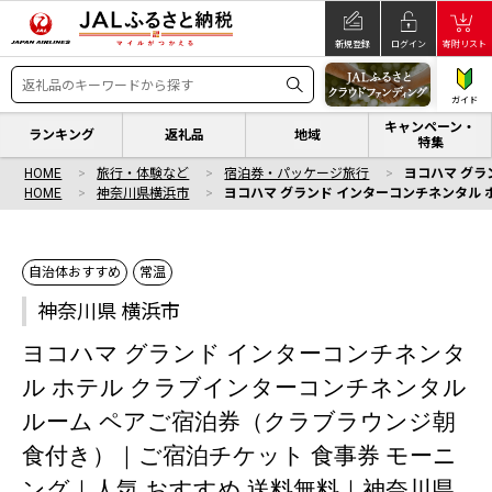
新規登録
ログイン
寄附リスト
ガイド
キャンペーン・
ランキング
返礼品
地域
特集
HOME
旅行・体験など
宿泊券・パッケージ旅行
ヨコハマ グラ
HOME
神奈川県横浜市
ヨコハマ グランド インターコンチネンタル
自治体おすすめ
常温
神奈川県 横浜市
ヨコハマ グランド インターコンチネンタ
ル ホテル クラブインターコンチネンタル
ルーム ペアご宿泊券（クラブラウンジ朝
食付き）｜ご宿泊チケット 食事券 モーニ
ング｜人気 おすすめ 送料無料｜神奈川県