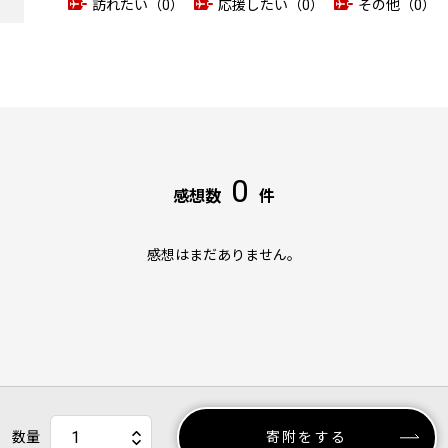
訪れたい（0）
応援したい（0）
その他（0）
0
感想数
件
感想はまだありません。
数量
寄附をする