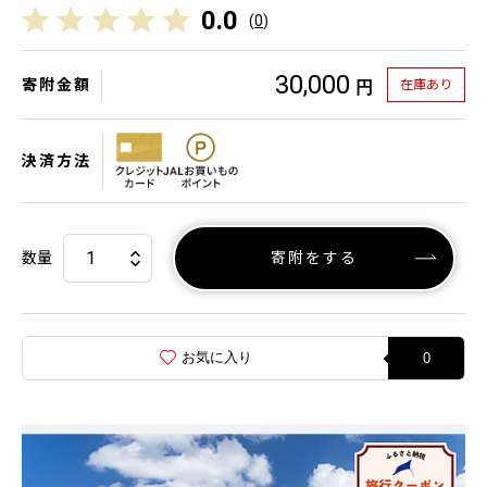
0.0
(
0
)
30,000
寄附金額
在庫あり
円
決済方法
数量
寄附をする
お気に入り
0