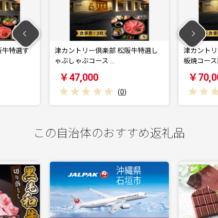
阪牛特選す
津カントリー倶楽部 松阪牛特選し
津カントリ
ゃぶしゃぶコース …
板焼コース
￥47,000
￥70,0
(
0
)
この自治体のおすすめ返礼品