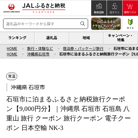
新規登録
ログイン
寄附リスト
ガイド
キャンペーン・
ランキング
返礼品
地域
特集
HOME
旅行・体験など
宿泊券・パッケージ旅行
石垣市に泊まる
HOME
沖縄県石垣市
石垣市に泊まるふるさと納税旅行クーポン【9,00
常温
沖縄県 石垣市
石垣市に泊まるふるさと納税旅行クーポ
ン【9,000円分】｜沖縄県 石垣市 石垣島 八
重山 旅行 クーポン 旅行クーポン 電子クー
ポン 日本空輸 NK-3