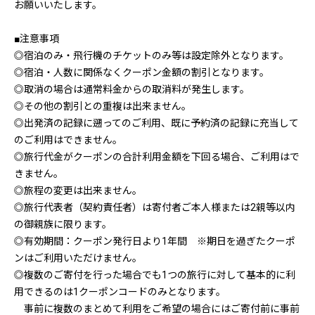
お願いいたします。
■注意事項
◎宿泊のみ・飛行機のチケットのみ等は設定除外となります。
◎宿泊・人数に関係なくクーポン金額の割引となります。
◎取消の場合は通常料金からの取消料が発生します。
◎その他の割引との重複は出来ません。
◎出発済の記録に遡ってのご利用、既に予約済の記録に充当して
のご利用はできません。
◎旅行代金がクーポンの合計利用金額を下回る場合、ご利用はで
きません。
◎旅程の変更は出来ません。
◎旅行代表者（契約責任者）は寄付者ご本人様または2親等以内
の御親族に限ります。
◎有効期間：クーポン発行日より1年間 ※期日を過ぎたクーポ
ンはご利用いただけません。
◎複数のご寄付を行った場合でも1つの旅行に対して基本的に利
用できるのは1クーポンコードのみとなります。
事前に複数のまとめて利用をご希望の場合にはご寄付前に事前