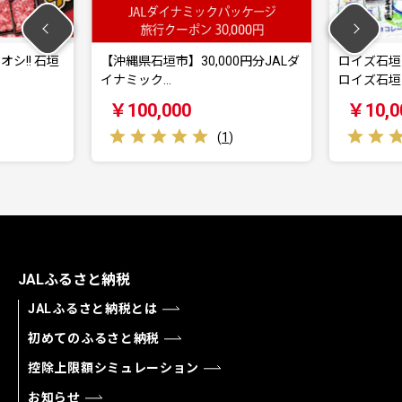
シ!! 石垣
【沖縄県石垣市】30,000円分JALダ
ロイズ石垣
イナミック…
ロイズ石垣
￥100,000
￥10,0
(
1
)
JALふるさと納税
JALふるさと納税とは
初めてのふるさと納税
控除上限額シミュレーション
お知らせ