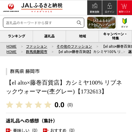
新規登録
ログイン
寄附リスト
ガイド
キャンペーン・
ランキング
返礼品
地域
特集
HOME
ファッション
その他のファッション
【el alto×藤巻
HOME
群馬県藤岡市
【el alto×藤巻百貨店】カシミヤ100% リ…
返
群馬県 藤岡市
【el alto×藤巻百貨店】カシミヤ100% リブネ
ックウォーマー(杢グレー)【1732613】
0.0
(
0
)
返礼品への感想（集計）
美味しい（0）
おすすめ（0）