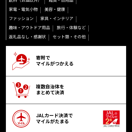
飲料（お酒以外）
雑貨・日用品
家電・電気小物
美容・健康
ファッション
家具・インテリア
趣味・アウトドア用品
旅行・体験など
返礼品なし・感謝状
セット類・その他
寄附で
マイルがつかえる
複数自治体を
まとめて決済
JALカード決済で
マイルがたまる