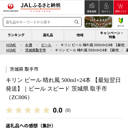
新規登録
ログイン
寄附リスト
ガイド
キャンペーン・
ランキング
返礼品
地域
特集
HOME
お酒
ビール
キリン ビール 晴れ風 500ml×24本 【最短…
HOME
茨城県取手市
キリン ビール 晴れ風 500ml×24本 【最短…
茨城県 取手市
キリン ビール 晴れ風 500ml×24本 【最短翌日
発送】｜ビール スピード 茨城県 取手市
（ZC006）
0.0
(
0
)
返礼品への感想（集計）