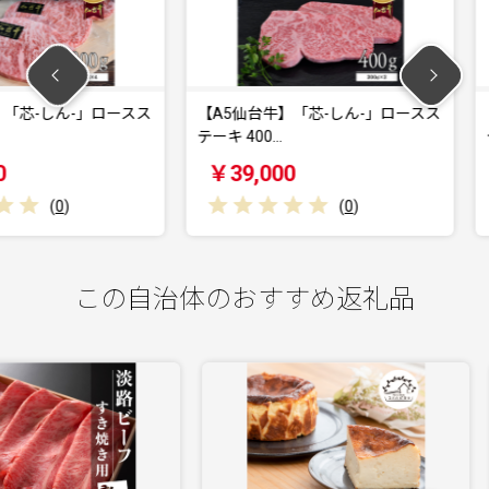
-」ロースス
【A5仙台牛】「芯-しん-」ロースス
【A5仙台
テーキ 400…
テーキ 20
￥39,000
￥22,0
(
0
)
この自治体のおすすめ返礼品