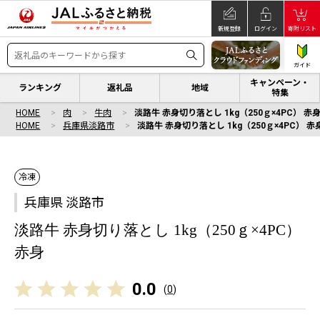
新規登録
ログイン
寄附リスト
ガイド
キャンペーン・
ランキング
返礼品
地域
特集
HOME
肉
牛肉
淡路牛 赤身切り落とし 1kg（250ｇ×4PC） 赤
HOME
兵庫県淡路市
淡路牛 赤身切り落とし 1kg（250ｇ×4PC） 赤
冷凍
兵庫県 淡路市
淡路牛 赤身切り落とし 1kg（250ｇ×4PC）
赤身
0.0
(
0
)