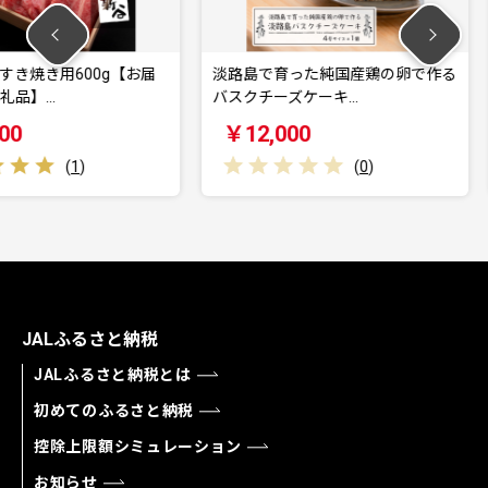
00g【お届
淡路島で育った純国産鶏の卵で作る
淡路ビーフ
バスクチーズケーキ…
け日指定
￥12,000
￥22,
)
(
0
)
JALふるさと納税
JALふるさと納税とは
初めてのふるさと納税
控除上限額シミュレーション
お知らせ