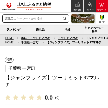
新規登録
ログイン
寄附リスト
ガイド
キャンペーン・
ランキング
返礼品
地域
特集
HOME
趣味・アウトドア用品
アウトドア用品
【ジャンプライ
HOME
千葉県一宮町
【ジャンプライズ】ツーリミット97マルチ
常温
千葉県 一宮町
【ジャンプライズ】ツーリミット97マル
チ
0.0
(
0
)