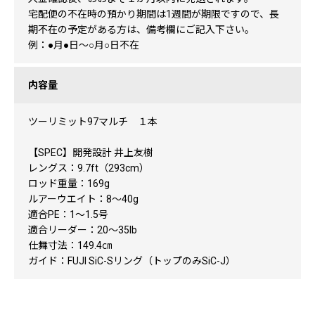
宅配便の不在時の預かり期間は1週間が期限ですので、長
期不在の予定がある方は、備考欄にご記入下さい。
例：●月●日〜○月○日不在
内容量
ツーリミット97マルチ １本
【SPEC】開発設計 井上友樹
レングス：9.7ft（293cm）
ロッド重量：169g
ルアーウエイト：8～40g
適合PE：1～1.5号
適合リーダー：20～35lb
仕舞寸法：149.4㎝
ガイド：FUJI SiC-Sリング（トップのみSiC-J）