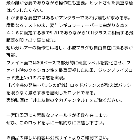
飛距離が必要でありながら操作性も重要。ヒットさせた貴重な魚
はバラしたくない。
わがままな要望ではあるがアングラーであれば誰もが求める事。
度重なるテストの末、変則レギュラーテーパーに曲がり支点を
４：６に設定する事で9.7ftでありながら10ftクラスに相当する飛
距離を叩き出す事に成功。
短い分ルアーの操作性は増し、小型プラグも自由自在に操る事が
可能。
ファイト面では30tベースで部分的に硬度レベルを変化させ、フ
ァイト時のクッション性を最重要視した結果、ジャンプライズロ
ッド史上No.1のバネ感を実現。
【バネ感の発生=バラシの軽減】ロッドバランスが整えばバラシ
を限りなく減らす事を証明したロッドである。
実釣動画は「井上友樹の全力チャンネル」をご覧ください。
一宮町周辺にも素敵なフィールドが多数存在します。
ぜひ、このロッドを手に一度釣りにお越し下さい。
※商品の詳しい内容は公式サイトよりご確認下さい。