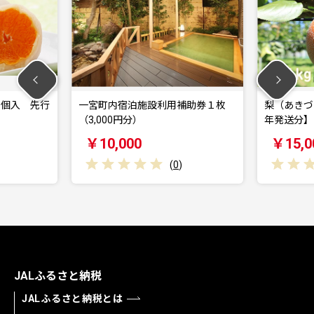
０個入 先行
一宮町内宿泊施設利用補助券１枚
梨（あきづ
（3,000円分）
年発送分】
￥10,000
￥15,0
(
0
)
JALふるさと納税
JALふるさと納税とは