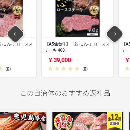
-」ロースス
【A5仙台牛】「芯-しん-」ロースス
【A5仙台
テーキ 400…
テーキ 200
￥39,000
￥22,0
(
0
)
この自治体のおすすめ返礼品