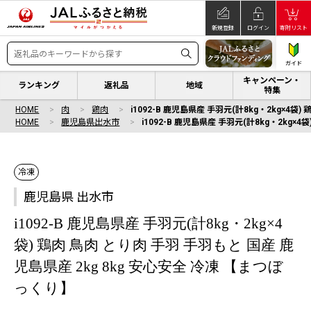
新規登録
ログイン
寄附リスト
ガイド
キャンペーン・
ランキング
返礼品
地域
特集
HOME
肉
鶏肉
i1092-B 鹿児島県産 手羽元(計8kg・2kg×4袋
HOME
鹿児島県出水市
i1092-B 鹿児島県産 手羽元(計8kg・2kg×
冷凍
鹿児島県 出水市
i1092-B 鹿児島県産 手羽元(計8kg・2kg×4
袋) 鶏肉 鳥肉 とり肉 手羽 手羽もと 国産 鹿
児島県産 2kg 8kg 安心安全 冷凍 【まつぼ
っくり】