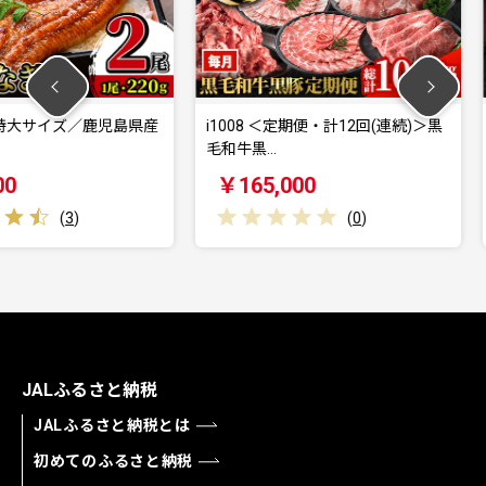
ズ／鹿児島県産
i1008 ＜定期便・計12回(連続)＞黒
i1004
毛和牛黒…
カタ(ウデ
￥165,000
￥14,
)
(
0
)
JALふるさと納税
JALふるさと納税とは
初めてのふるさと納税