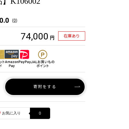
K106002
0.0
(
0
)
74,000
在庫あり
円
寄附をする
お気に入り
0