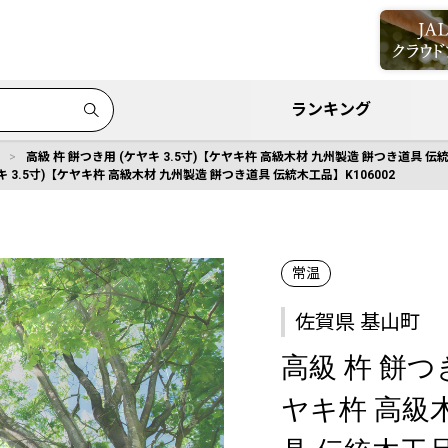
ランキング
高級 杵 餅つき用 (ケヤキ 3.5寸)【ケヤキ杵 高級木材 九州製造 餅つき道具 伝統
キ 3.5寸)【ケヤキ杵 高級木材 九州製造 餅つき道具 伝統木工品】K106002
常温
佐賀県 基山町
高級 杵 餅つき
ヤキ杵 高級