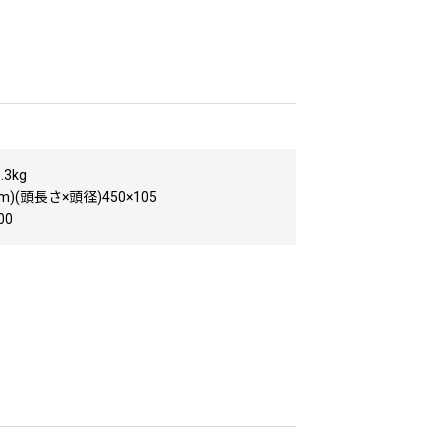
3kg
)(頭長さ×頭径)450×105
00