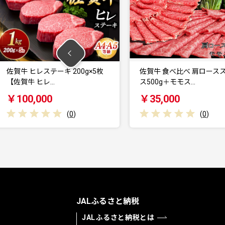
ーキ 200g×5枚
佐賀牛 食べ比べ 肩ローススライ
…
ス500g＋モモス…
￥35,000
(
0
)
(
0
)
JALふるさと納税
JALふるさと納税とは