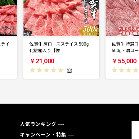
佐賀牛 肩ローススライス 500g
佐賀牛 特選ロース・カルビ
化粧箱入り【佐…
500g・肩ロース 5…
￥21,000
￥55,000
(
0
)
(
0
)
人気ランキング
キャンペーン・特集