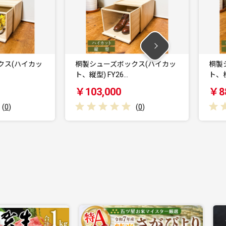
ッ
桐製シューズボックス(ハイカッ
桐製シューズボッ
ト、縦型) FY26…
ト、横型) FY26…
￥103,000
￥88,000
(
0
)