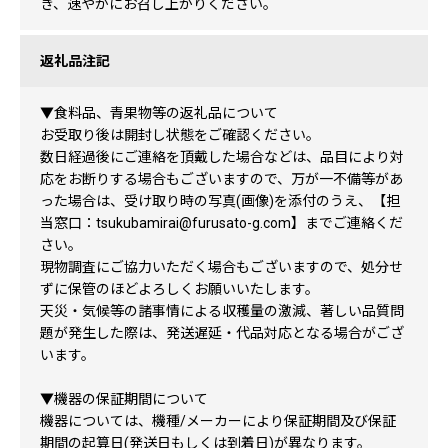
き、速やかにお召し上がりください。
返礼品注記
▼食料品、青果物等の返礼品について
お受取り後は開封し状態をご確認ください。
数日経過後にご連絡を頂戴した場合などは、品目により対
応をお断りする場合もございますので、万が一不備等があ
った場合は、受け取り時の写真(画像)を添付のうえ、【担
当窓口：tsukubamirai@furusato-g.com】までご連絡くだ
さい。
現物調査にご協力いただく場合もございますので、処分せ
ずに保管のほどよろしくお願いいたします。
天災・気候等の諸事情による収穫量の激減、著しい品質問
題が発生した際は、発送遅延・代品対応となる場合がござ
います。
▼機器の保証期間について
機器については、機種/メーカーにより保証期間及び保証
期間の起算日(発送日もしくは到着日)が異なります。