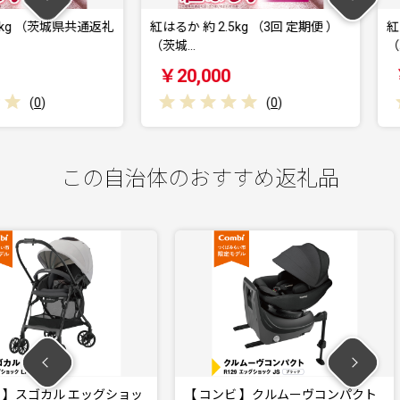
茨城県共通返礼
紅はるか 約 2.5kg （3回 定期便 ）
紅はるか 約 
（茨城…
（茨城…
￥20,000
￥40,0
(
0
)
この自治体のおすすめ返礼品
エッグショッ
【 コンビ 】クルムーヴコンパクト
【 コンビ 】