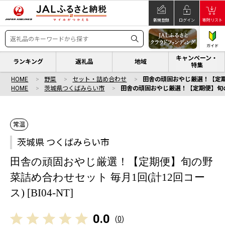
新規登録
ログイン
寄附リスト
ガイド
キャンペーン・
ランキング
返礼品
地域
特集
HOME
野菜
セット・詰め合わせ
田舎の頑固おやじ厳選！【定期便】
HOME
茨城県つくばみらい市
田舎の頑固おやじ厳選！【定期便】旬の野菜
常温
茨城県 つくばみらい市
田舎の頑固おやじ厳選！【定期便】旬の野
菜詰め合わせセット 毎月1回(計12回コー
ス) [BI04-NT]
0.0
(
0
)