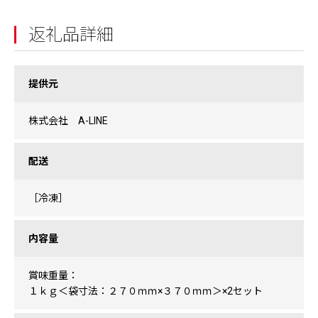
返礼品詳細
提供元
株式会社 A-LINE
配送
［冷凍］
内容量
賞味重量：
１ｋｇ＜袋寸法：２７０ｍｍ×３７０ｍｍ＞×2セット