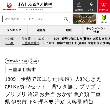
新規登録
ログイン
寄附リスト
ガイド
キャンペーン・
ランキング
返礼品
地域
特集
HOME
魚介類
エビ
1809 伊勢で加工した(養殖）大粒むきえび1
HOME
三重県伊勢市
1809 伊勢で加工した(養殖）大粒むきえび1Kg
自治体おすすめ
冷凍
三重県 伊勢市
1809 伊勢で加工した(養殖）大粒むきえ
び1Kg袋×2セット 背ワタ無し プリプリ
ブリブリ 冷凍 お弁当 おかず 魚介類 三重
県 伊勢市 下処理不要 海鮮 大容量 時短