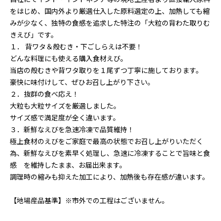
をはじめ、国内外より厳選仕入した原料選定の上、加熱しても縮
みが少なく、独特の食感を追求した特注の「大粒の背わた取りむ
きえび」です。
１． 背ワタ＆殻むき・下ごしらえは不要！
どんな料理にも使える購入食材えび。
当店の殻むきや背ワタ取りを１尾ずつ丁寧に施しております。
豪快に味付けして、ぜひお召し上がり下さい。
２．抜群の食べ応え！
大粒も大粒サイズを厳選しました。
サイズ感で満足度が全く違います。
３．新鮮なえびを急速冷凍で品質維持！
極上食材のえびをご家庭で最高の状態でお召し上がりいただく
為、新鮮なえびを素早く処理し、急速に冷凍することで旨味と食
感 を維持したまま、お届出来ます。
調理時の縮みも抑えた加工により、加熱後も存在感が違います。
【地場産品基準】※市外での工程はございません。