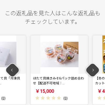
この返礼品を見た人はこんな返礼品も
チェックしています。
貝「冷凍貝
ほたて貝焼きみそ6パック詰め合わ
【冬の味覚
せ【配送不可地域：…
カット (ミ
￥15,000
￥45,0
(
0
)