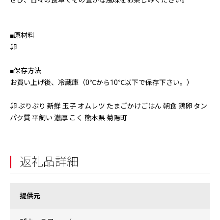
ぜひ、日々の食卓でその豊かな風味をお楽しみください。
■原材料
卵
■保存方法
お買い上げ後、冷蔵庫（0℃から10℃以下で保存下さい。）
卵 ぷりぷり 新鮮 玉子 オムレツ たまごかけごはん 朝食 鶏卵 タン
パク質 平飼い 濃厚 こく 熊本県 菊陽町
返礼品詳細
提供元