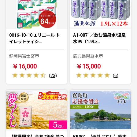
0016-10-10 エリエール ト
A1-0871／飲む温泉水/温泉
イレットティシ…
水99（1.9L×…
静岡県富士宮市
鹿児島県垂水市
￥16,000
￥15,000
(
23
)
(
6
)
【数量限定】令和7年産 夢つ
KK001_【返礼品なし】熊本