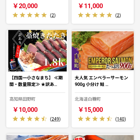
￥20,000
￥11,000
(
2
)
(
2
)
【四国一小さなまち】 ≪期
大人気 エンペラーサーモン
間・数量限定≫ ★訳あ…
900g 小分け 鮭 …
高知県田野町
北海道白糠町
￥10,000
￥15,000
(
249
)
(
140
)