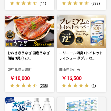
(
11
)
(
388
)
おおさきうなぎ 国産うなぎ
エリエール消臭+トイレット
蒲焼 3尾 (120…
ティシュー ダブル 72…
鹿児島県大崎町
岡山県津山市
￥10,000
￥16,500
(
238
)
(
1
)