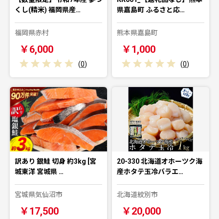
くし(精米) 福岡県産…
県嘉島町 ふるさと応…
福岡県赤村
熊本県嘉島町
￥6,000
￥1,000
(
0
)
(
0
)
訳あり 銀鮭 切身 約3kg [宮
20-330 北海道オホーツク海
城東洋 宮城県 …
産ホタテ玉冷バラエ…
宮城県気仙沼市
北海道紋別市
￥17,500
￥20,000