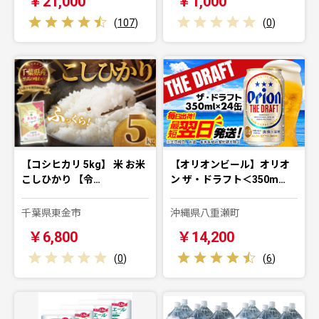
￥21,000
￥1,000
(
107
)
(
0
)
【コシヒカリ 5kg】 米 お米
【オリオンビール】オリオ
こしひかり 【令…
ン ザ・ドラフト＜350m…
千葉県東金市
沖縄県八重瀬町
￥6,800
￥14,200
(
0
)
(
6
)