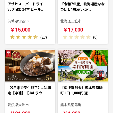
アサヒスーパードライ
「令和7年産」北海道産なな
350ml缶 24本 ビール…
つぼし10kg(5kg×…
茨城県守谷市
北海道三笠市
￥15,000
￥17,000
(
27
)
(
0
)
【9月末で受付終了】JAL限
【応援寄附金】熊本県菊陽
定【冷凍】【JALラウ…
町 1口 1,000円 返…
愛媛県大洲市
熊本県菊陽町