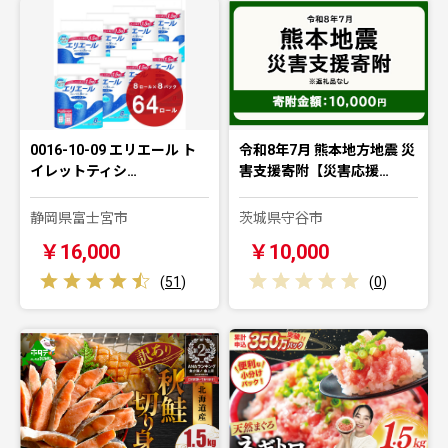
0016-10-09 エリエール ト
令和8年7月 熊本地方地震 災
イレットティシ…
害支援寄附【災害応援…
静岡県富士宮市
茨城県守谷市
￥16,000
￥10,000
(
51
)
(
0
)