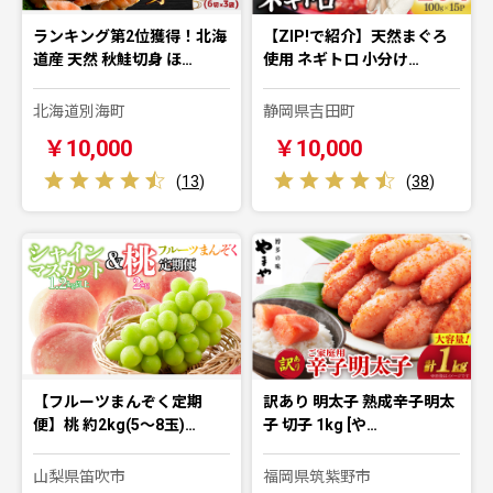
ランキング第2位獲得！北海
【ZIP!で紹介】天然まぐろ
道産 天然 秋鮭切身 ほ…
使用 ネギトロ 小分け…
北海道別海町
静岡県吉田町
￥10,000
￥10,000
(
13
)
(
38
)
【フルーツまんぞく定期
訳あり 明太子 熟成辛子明太
便】桃 約2kg(5～8玉)…
子 切子 1kg [や…
山梨県笛吹市
福岡県筑紫野市