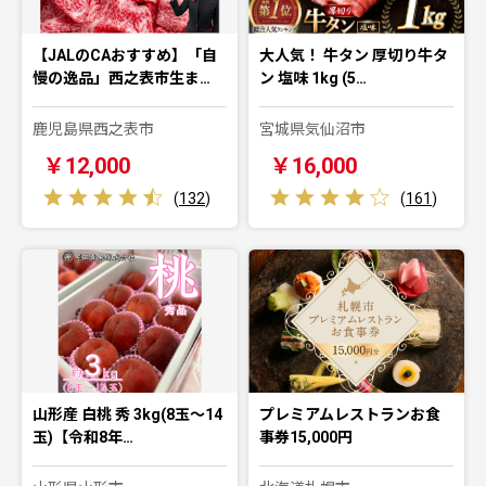
【JALのCAおすすめ】「自
大人気！ 牛タン 厚切り牛タ
慢の逸品」西之表市生ま…
ン 塩味 1kg (5…
鹿児島県西之表市
宮城県気仙沼市
￥12,000
￥16,000
(
132
)
(
161
)
山形産 白桃 秀 3kg(8玉～14
プレミアムレストランお食
玉)【令和8年…
事券15,000円