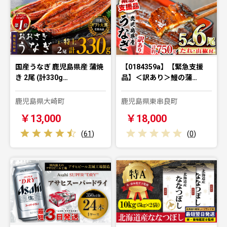
国産うなぎ 鹿児島県産 蒲焼
【0184359a】【緊急支援
き 2尾 (計330g…
品】＜訳あり＞鰻の蒲…
鹿児島県大崎町
鹿児島県東串良町
￥13,000
￥18,000
(
61
)
(
0
)