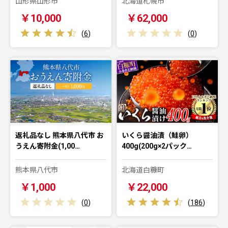
山形県山形市
北海道札幌市
￥10,000
￥62,000
(
6
)
(
0
)
返礼品なし 熊本県八代市 お
いくら醤油漬（鮭卵）
うえん寄附金(1,00…
400g(200g×2パック…
熊本県八代市
北海道白糠町
￥1,000
￥22,000
(
0
)
(
186
)