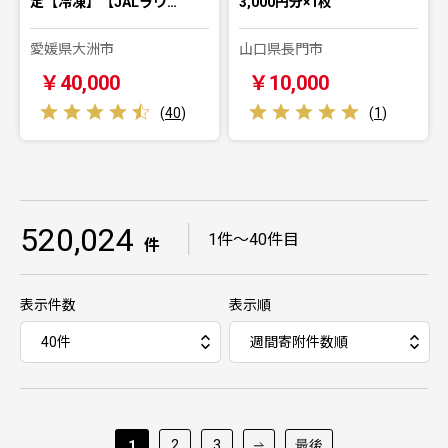
定【冷凍】【JALラウ…
3,000円分×1枚
愛媛県大洲市
山口県長門市
￥40,000
￥10,000
(
40
)
(
1
)
520,024
｜
1件～40件目
件
表示件数
表示順
2
3
最後
1