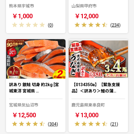
熊本県宇城市
山梨県甲府市
￥1,000
￥12,000
(
0
)
(
234
)
訳あり 銀鮭 切身 約2kg [宮
【0134350a】【緊急支援
城東洋 宮城県 …
品】＜訳あり＞鰻の蒲…
宮城県気仙沼市
鹿児島県東串良町
￥12,500
￥13,000
(
304
)
(
21
)