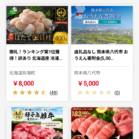
御礼！ランキング第1位獲
返礼品なし 熊本県八代市 お
得！訳あり 北海道産 冷凍…
うえん寄附金(5,00…
北海道別海町
熊本県八代市
￥8,000
￥5,000
(
49
)
(
0
)