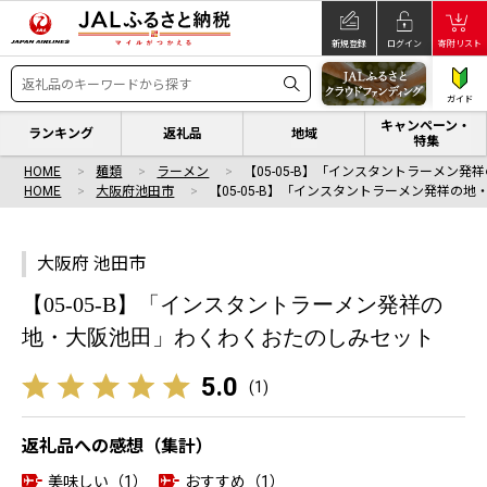
新規登録
ログイン
寄附リスト
ガイド
キャンペーン・
ランキング
返礼品
地域
特集
HOME
麺類
ラーメン
【05-05-B】「インスタントラーメン発
HOME
大阪府池田市
【05-05-B】「インスタントラーメン発祥の地
大阪府 池田市
【05-05-B】「インスタントラーメン発祥の
地・大阪池田」わくわくおたのしみセット
5.0
(
1
)
返礼品への感想（集計）
美味しい（1）
おすすめ（1）