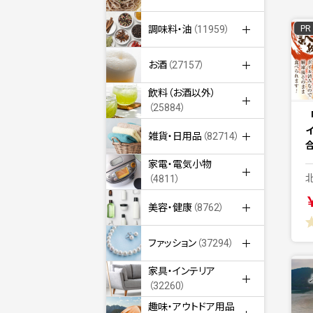
PR
調味料・油
（11959）
お酒
（27157）
飲料（お酒以外）
（25884）
雑貨・日用品
（82714）
合
家電・電気小物
（4811）
美容・健康
（8762）
ファッション
（37294）
家具・インテリア
（32260）
趣味・アウトドア用品