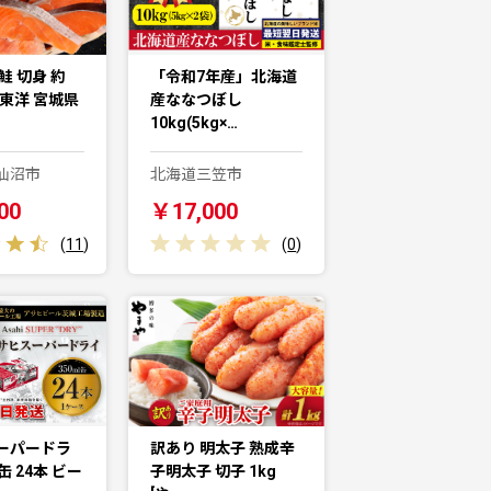
鮭 切身 約
「令和7年産」北海道
城東洋 宮城県
産ななつぼし
10kg(5kg×…
仙沼市
北海道三笠市
00
￥17,000
(
11
)
(
0
)
ーパードラ
訳あり 明太子 熟成辛
l缶 24本 ビー
子明太子 切子 1kg