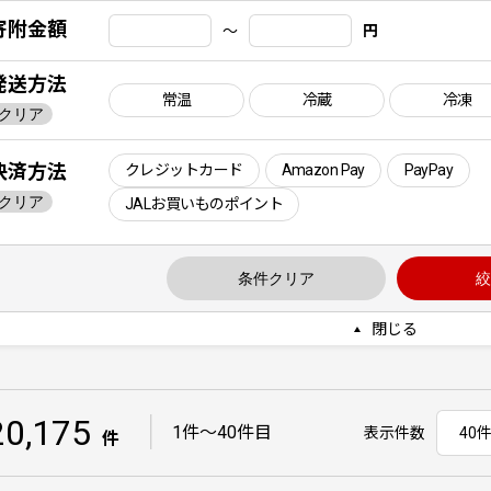
寄附金額
〜
円
発送方法
常温
冷蔵
冷凍
クリア
決済方法
クレジットカード
Amazon Pay
PayPay
クリア
JALお買いものポイント
条件クリア
絞
閉じる
20,175
｜
1件〜40件目
表示件数
件