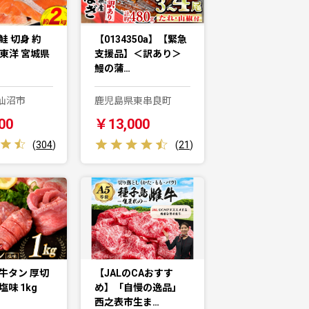
鮭 切身 約
【0134350a】【緊急
城東洋 宮城県
支援品】＜訳あり＞
鰻の蒲…
仙沼市
鹿児島県東串良町
00
￥13,000
(
304
)
(
21
)
牛タン 厚切
【JALのCAおすす
塩味 1kg
め】「自慢の逸品」
西之表市生ま…