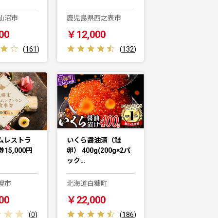
仙沼市
鹿児島県西之表市
00
￥12,000
(
161
)
(
132
)
ムレストラ
いくら醤油漬（鮭
15,000円
卵） 400g(200g×2パ
ック…
幌市
北海道白糠町
00
￥22,000
(
0
)
(
186
)