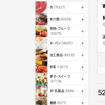
肉
（70327）
魚介類
（42656）
果物・フルーツ
（32075）
米・パン
（38201）
加工食品
（49535）
野菜
（12071）
菓子・スイーツ
（31174）
5
卵・乳製品
（6686）
麺類
（9271）