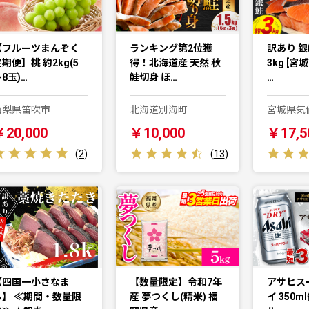
【フルーツまんぞく
ランキング第2位獲
訳あり 銀
期便】桃 約2kg(5
得！北海道産 天然 秋
3kg [宮
8玉)…
鮭切身 ほ…
…
山梨県笛吹市
北海道別海町
宮城県気
￥20,000
￥10,000
￥17,5
(
2
)
(
13
)
【四国一小さなま
【数量限定】令和7年
アサヒス
ち】 ≪期間・数量限
産 夢つくし(精米) 福
イ 350m