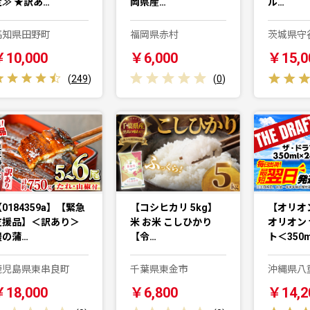
定≫ ★訳あ…
岡県産…
ル…
高知県田野町
福岡県赤村
茨城県守
￥10,000
￥6,000
￥15,0
(
249
)
(
0
)
0184359a】【緊急
【コシヒカリ 5kg】
【オリオ
支援品】＜訳あり＞
米 お米 こしひかり
オリオン
鰻の蒲…
【令…
ト＜350
鹿児島県東串良町
千葉県東金市
沖縄県八
￥18,000
￥6,800
￥14,2