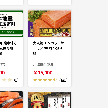
月 熊本地方
大人気 エンペラーサ
害支援寄附
ーモン 900g 小分け
援…
鮭 …
谷市
北海道白糠町
00
￥15,000
(
0
)
(
140
)