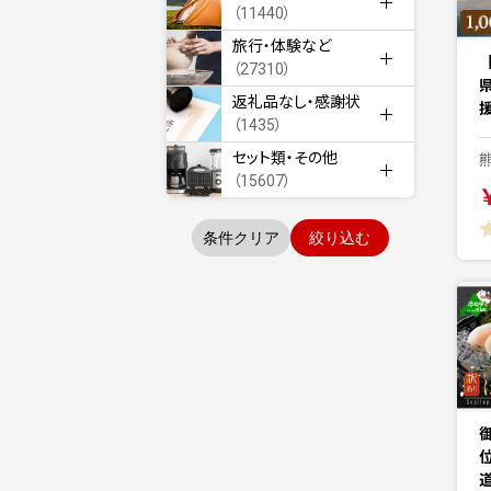
（11440）
旅行・体験など
（27310）
返礼品なし・感謝状
援
（1435）
セット類・その他
（15607）
条件クリア
絞り込む