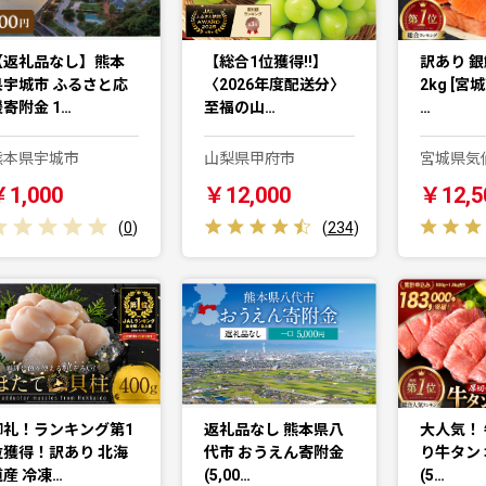
【返礼品なし】熊本
【総合1位獲得!!】
訳あり 銀
県宇城市 ふるさと応
〈2026年度配送分〉
2kg [宮
寄附金 1…
至福の山…
…
熊本県宇城市
山梨県甲府市
宮城県気
￥1,000
￥12,000
￥12,5
(
0
)
(
234
)
御礼！ランキング第1
返礼品なし 熊本県八
大人気！ 
位獲得！訳あり 北海
代市 おうえん寄附金
り牛タン 
道産 冷凍…
(5,00…
(5…