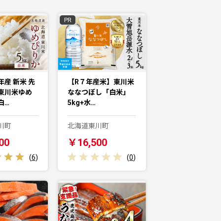
PR
産 新米 先
【R７年産米】東川米
東川米ゆめ
ななつぼし「白米」
白…
5kg+水…
川町
北海道東川町
00
￥16,500
(
6
)
(
0
)