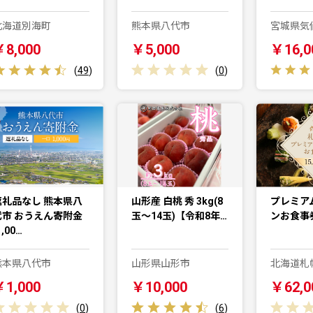
北海道別海町
熊本県八代市
宮城県気
￥8,000
￥5,000
￥16,0
(
49
)
(
0
)
返礼品なし 熊本県八
山形産 白桃 秀 3kg(8
プレミア
代市 おうえん寄附金
玉～14玉)【令和8年…
ンお食事券
1,00…
熊本県八代市
山形県山形市
北海道札
￥1,000
￥10,000
￥62,0
(
0
)
(
6
)