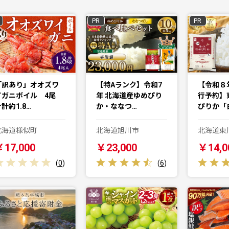
PR
PR
「訳あり」オオズワ
【特Aランク】令和7
【令和８年
イガニボイル 4尾
年 北海道産ゆめぴり
行予約】
計約1.8…
か・ななつ…
ぴりか「
北海道様似町
北海道旭川市
北海道東
￥17,000
￥23,000
￥14,0
(
0
)
(
6
)