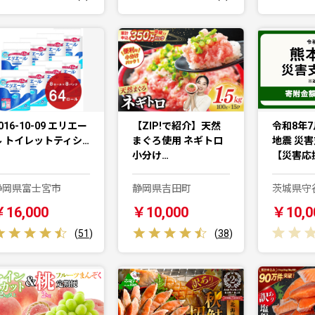
016-10-09 エリエー
【ZIP!で紹介】天然
令和8年7
ル トイレットティシ…
まぐろ使用 ネギトロ
地震 災
小分け…
【災害応
静岡県富士宮市
静岡県吉田町
茨城県守
￥16,000
￥10,000
￥10,0
(
51
)
(
38
)