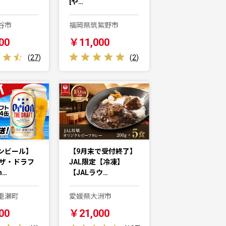
[や…
谷市
福岡県筑紫野市
00
￥11,000
(
27
)
(
2
)
ンビール】
【9月末で受付終了】
 ザ・ドラフ
JAL限定【冷凍】
m…
【JALラウ…
重瀬町
愛媛県大洲市
00
￥21,000