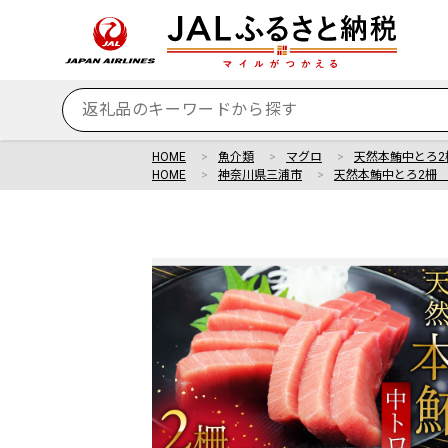
HOME
魚介類
マグロ
天然本鮪中とろ2柵 
HOME
神奈川県三浦市
天然本鮪中とろ2柵 M0