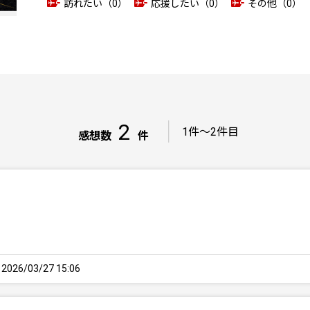
訪れたい（0）
応援したい（0）
その他（0）
2
｜
1件～2件目
感想数
件
26/03/27 15:06