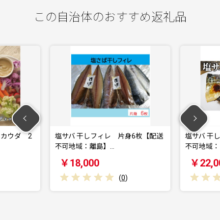
この自治体のおすすめ返礼品
ウダ 2
塩サバ 干しフィレ 片身6枚【配送
塩サバ 干し
不可地域：離島】…
不可地域：離
￥18,000
￥22,00
(
0
)