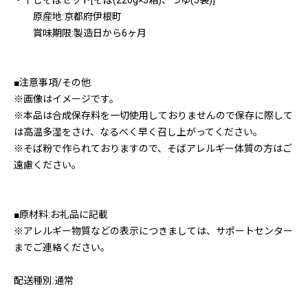
・干しそばセット[そば(220g×5箱)、つゆ(5袋)]
原産地:京都府伊根町
賞味期限:製造日から6ヶ月
■注意事項/その他
※画像はイメージです。
※本品は合成保存料を一切使用しておりませんので保存に際して
は高温多湿をさけ、なるべく早く召し上がってください。
※そば粉で作られておりますので、そばアレルギー体質の方はご
遠慮ください。
■原材料:お礼品に記載
※アレルギー物質などの表示につきましては、サポートセンター
までご連絡ください。
配送種別:通常