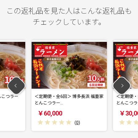
この返礼品を見た人はこんな返礼品も
チェックしています。
ー
＜定期便・全6回＞ 博多長浜 福重家
＜定期便・全3回＞ 
とんこつラー…
とんこつラー…
￥60,000
￥30,000
(
0
)