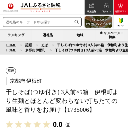
新規登録
ログイン
寄附リスト
ガイド
キャンペーン・
ランキング
返礼品
地域
特集
HOME
麺類
そば
干しそば(つゆ付き) 3人前×5箱 伊根町より
HOME
京都府伊根町
干しそば(つゆ付き) 3人前×5箱 伊根町より
常温
京都府 伊根町
干しそば(つゆ付き) 3人前×5箱 伊根町よ
り生麺とほとんど変わらない打ちたての
風味と香りをお届け【1735006】
0.0
(
0
)