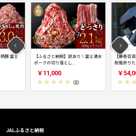
【ふるさと納税】訳あり！富士湧水
【藤巻百貨店】Ramuda 晴雨
ポークの切り落とし…
耐風折りたた…
￥11,000
￥54,000
(
0
)
(
0
)
JALふるさと納税