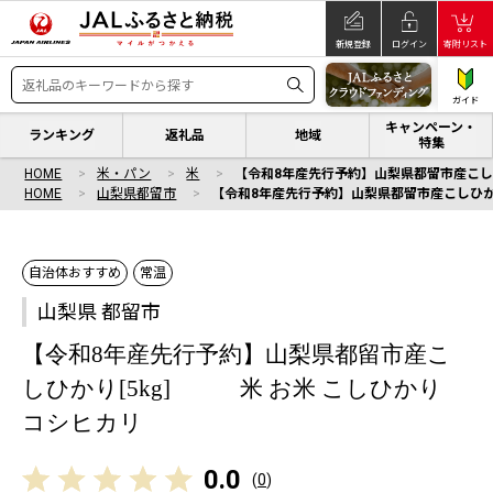
新規登録
ログイン
寄附リスト
ガイド
キャンペーン・
ランキング
返礼品
地域
特集
HOME
米・パン
米
【令和8年産先行予約】山梨県都留市産こし
HOME
山梨県都留市
【令和8年産先行予約】山梨県都留市産こしひか
自治体おすすめ
常温
山梨県 都留市
【令和8年産先行予約】山梨県都留市産こ
しひかり[5kg] 米 お米 こしひかり
コシヒカリ
0.0
(
0
)