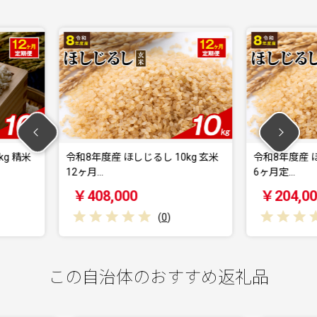
しじるし 10kg 玄米
令和8年度産 ほしじるし 10kg 玄米
令
6ヶ月定…
3
0
￥204,000
(
0
)
(
0
)
この自治体のおすすめ返礼品