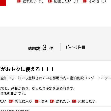
訪れたい（1）
応援したい（1）
その他（0）
3
｜
1件～3件目
感想数
件
ジがおトクに使える！！！
全泊でも１泊でも登録されている那覇市内の宿泊施設（リゾ－トホテル
でと、余裕があり、ゆったり予定を決めれます。
える返礼品です。
たい
お気に入り
便利
訪れたい
応援したい