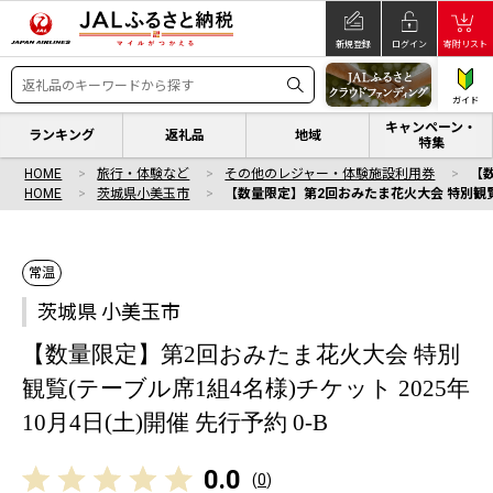
新規登録
ログイン
寄附リスト
ガイド
キャンペーン・
ランキング
返礼品
地域
特集
HOME
旅行・体験など
その他のレジャー・体験施設利用券
【数
HOME
茨城県小美玉市
【数量限定】第2回おみたま花火大会 特別観覧(テ
常温
茨城県 小美玉市
【数量限定】第2回おみたま花火大会 特別
観覧(テーブル席1組4名様)チケット 2025年
10月4日(土)開催 先行予約 0-B
0.0
(
0
)