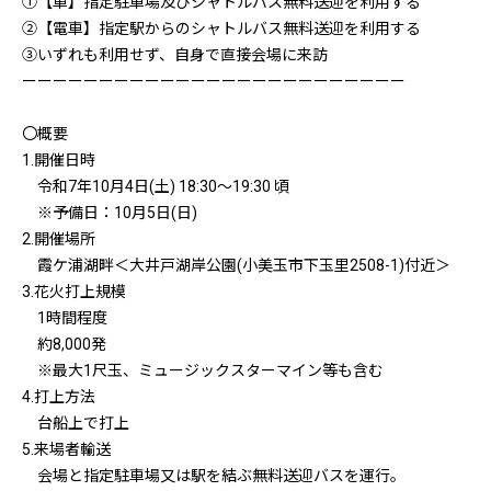
①【車】指定駐車場及びシャトルバス無料送迎を利用する
②【電車】指定駅からのシャトルバス無料送迎を利用する
③いずれも利用せず、自身で直接会場に来訪
ーーーーーーーーーーーーーーーーーーーーーーーーー
〇概要
1.開催日時
令和7年10月4日(土) 18:30～19:30 頃
※予備日：10月5日(日)
2.開催場所
霞ケ浦湖畔＜大井戸湖岸公園(小美玉市下玉里2508-1)付近＞
3.花火打上規模
1時間程度
約8,000発
※最大1尺玉、ミュージックスターマイン等も含む
4.打上方法
台船上で打上
5.来場者輸送
会場と指定駐車場又は駅を結ぶ無料送迎バスを運行。