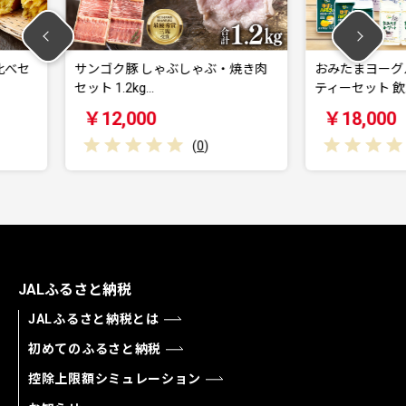
しゃぶ・焼き肉
おみたまヨーグルト&プリン バラエ
PGM
ティーセット 飲…
分 64-
￥18,000
￥6
(
0
)
(
0
)
JALふるさと納税
JALふるさと納税とは
初めてのふるさと納税
控除上限額シミュレーション