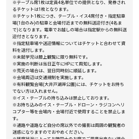
※テーブル席1枚は定員4名単位での提供となり、発券され
るチケットは1枚となります。
※チケット1枚につき、テーブル・イス4席付き・指定駐車
場(1台のみ)の駐車と会場付近までの無料送迎付き(4名ま
で)となります。電車でお越しの場合は指定駅からの無料送
迎付きとなります。
※指定駐車場や送迎情報についてはチケットと合わせて資
料を送付します。
※未就学児は膝上観覧に限り無料です。
※実施の判断は当日正午にHPにて周知します。
※荒天の場合は、翌日同時刻に順延します。
※会場周辺は交通規制を実施します。
※有料観覧会場(大井戸湖岸公園)には、チケットをお持ち
でない方は入れません。
※イス・テーブルの持ち込みは禁止しております。
※お持ち込みのイス・テーブル・ドローン・ラジコンヘリ
コプター等を会場内・会場付近で使用することを禁止しま
す。
※通路や道路など自分の席以外での撮影は周囲の観覧者の
迷惑になりますのでおやめください。