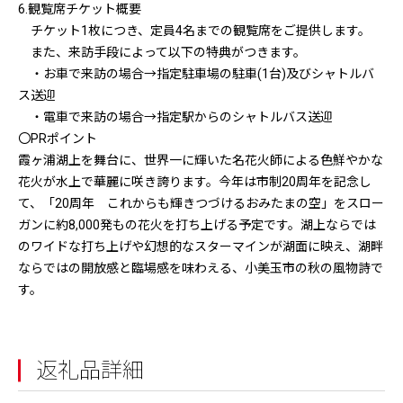
6.観覧席チケット概要
チケット1枚につき、定員4名までの観覧席をご提供します。
また、来訪手段によって以下の特典がつきます。
・お車で来訪の場合→指定駐車場の駐車(1台)及びシャトルバ
ス送迎
・電車で来訪の場合→指定駅からのシャトルバス送迎
〇PRポイント
霞ヶ浦湖上を舞台に、世界一に輝いた名花火師による色鮮やかな
花火が水上で華麗に咲き誇ります。今年は市制20周年を記念し
て、「20周年 これからも輝きつづけるおみたまの空」をスロー
ガンに約8,000発もの花火を打ち上げる予定です。湖上ならでは
のワイドな打ち上げや幻想的なスターマインが湖面に映え、湖畔
ならではの開放感と臨場感を味わえる、小美玉市の秋の風物詩で
す。
返礼品詳細