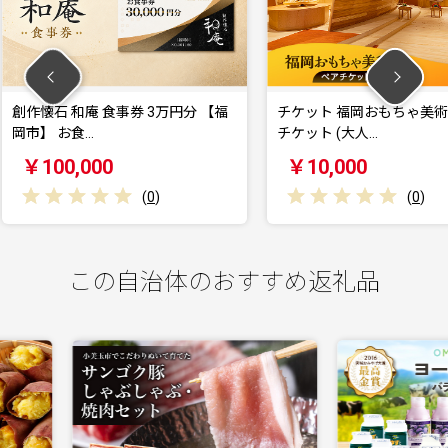
3万円分 【福
チケット 福岡おもちゃ美術館 ペア
青森カン
チケット (大人…
券 30,0
￥10,000
￥100
0
)
(
0
)
この自治体のおすすめ返礼品