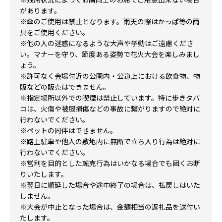
※残席状況によってお隣同士のお席でご用意出来ない場合
があります。
※傘のご使用は禁止となります。雨天の際はかっぱ等の雨
具をご使用ください。
※他の人の迷惑になるような大声や挙動はご遠慮くださ
い。マナーを守り、節度ある姿勢で花火大会を楽しみまし
ょう。
※許可なく会場付近の公園内・公道上における飲食物、物
販などの販売はできません。
※指定場所以外での喫煙は禁止しています。特に歩きタバ
コは、火傷や被服損傷などの事故に繋がりますので絶対に
行わないでください。
※ペットの同伴はできません。
※路上駐車や他人の敷地内に無断で立ち入り行為は絶対に
行わないでください。
※営利を目的とした転売行為はいかなる場合でも固くお断
りいたします。
※翌日に順延した場合や途中終了の場合は、払戻しはいた
しません。
※大会が中止となった場合は、金額相当の返礼品を送付い
たします。