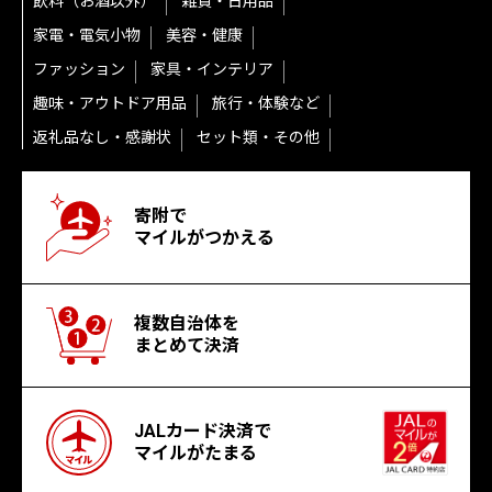
飲料（お酒以外）
雑貨・日用品
家電・電気小物
美容・健康
ファッション
家具・インテリア
趣味・アウトドア用品
旅行・体験など
返礼品なし・感謝状
セット類・その他
寄附で
マイルがつかえる
複数自治体を
まとめて決済
JALカード決済で
マイルがたまる