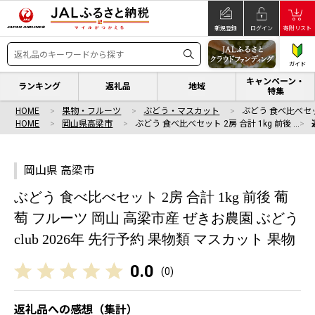
新規登録
ログイン
寄附リスト
ガイド
キャンペーン・
ランキング
返礼品
地域
特集
HOME
果物・フルーツ
ぶどう・マスカット
ぶどう 食べ比べセット
HOME
岡山県高梁市
ぶどう 食べ比べセット 2房 合計 1kg 前後 …
岡山県 高梁市
ぶどう 食べ比べセット 2房 合計 1kg 前後 葡
萄 フルーツ 岡山 高梁市産 ぜきお農園 ぶどう
club 2026年 先行予約 果物類 マスカット 果物
0.0
(
0
)
返礼品への感想（集計）