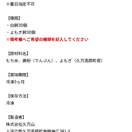
※着日指定不可
【種類】
・白餅30個
・よもぎ餅30個
※備考欄へご希望の種類を記入してください
【原材料名】
もち米、澱粉（でんぷん）、よもぎ（久万高原町産）
【賞味期限】
冷凍3ヵ月
【保存方法】
冷凍
【製造者】
株式会社久万山
上浮穴郡久万高原町東明神乙381-5