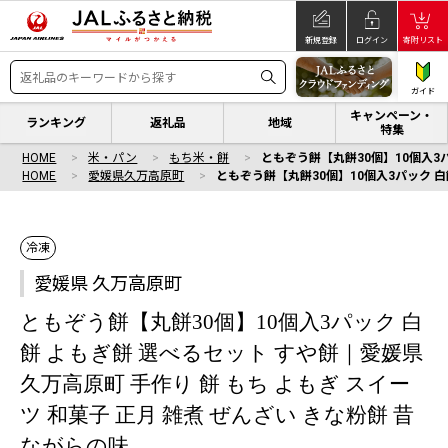
新規登録
ログイン
寄附リスト
ガイド
キャンペーン・
ランキング
返礼品
地域
特集
HOME
米・パン
もち米・餅
ともぞう餅【丸餅30個】10個入3パ
HOME
愛媛県久万高原町
ともぞう餅【丸餅30個】10個入3パック 白
冷凍
愛媛県 久万高原町
ともぞう餅【丸餅30個】10個入3パック 白
餅 よもぎ餅 選べるセット すや餅｜愛媛県
久万高原町 手作り 餅 もち よもぎ スイー
ツ 和菓子 正月 雑煮 ぜんざい きな粉餅 昔
ながらの味