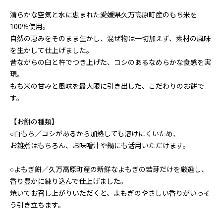
清らかな空気と水に恵まれた愛媛県久万高原町産のもち米を
100％使用。
自然の恵みをそのまま生かし、混ぜ物は一切加えず、素材の風味
を生かして仕上げました。
昔ながらの臼と杵でつき上げた、コシのあるなめらかな食感を実
現。
もち米の甘みと風味を最大限に引き出した、こだわりのお餅で
す。
【お餅の種類】
○白もち／コシがあるから加熱しても溶けにくいため、
お雑煮はもちろん、お味噌汁や鍋にも活用いただけます。
○よもぎ餅／久万高原町産の新鮮なよもぎの若芽だけを厳選し、
香り豊かに練り込んで仕上げました。
焼いてお召し上がりいただくと、よもぎのやさしい香りがいっそ
う引き立ちます。