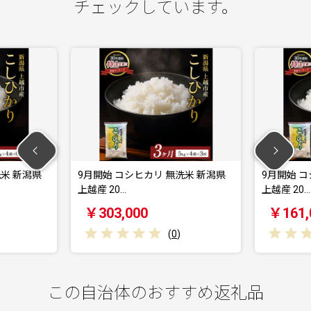
チェックしています。
コシヒカリ 無洗米 新潟県
9月開始 コシヒカリ 無洗米 新潟県
…
上越産 20…
,000
￥161,000
(
0
)
(
0
)
この自治体のおすすめ返礼品