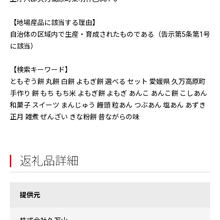
【地場産品に該当する理由】
自治体の区域内で生産・育成されたものである（告示第5条第1号
に該当）
【検索キーワード】
ともぞう餅 丸餅 白餅 よもぎ餅 選べる セット 愛媛県 久万高原町
手作り 餅 もち もち米 よもぎ餅 よもぎ あんこ あんこ餅 こしあん
和菓子 スイーツ まんじゅう 饅頭 粒あん つぶあん 塩あん あずき
正月 雑煮 ぜんざい きな粉餅 昔ながらの味
返礼品詳細
提供元