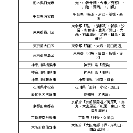
栃木県日光市
光・中禅寺湖・今市／鬼怒川・
川治・湯西川・川俣」
千葉県「舞浜・浦安・船橋・幕
千葉県浦安市
張」
東京都「品川・浜松町・新橋・汐
留・お台場・豊洲／蒲田・大
東京都品川区
森・羽田周辺／渋谷・目黒・世
田谷」
東京都大田区
東京都「蒲田・大森・羽田周辺」
東京都「池袋・目白・板橋・赤
東京都豊島区
羽」
神奈川県横浜市
神奈川県「横浜」
神奈川県川崎市
神奈川県「川崎」
神奈川県藤沢市
神奈川県「湘南・鎌倉」
石川県小松市
石川県「加賀・小松・辰口」
愛知県名古屋市
愛知県「名古屋」
京都府「京都駅周辺／河原町・烏
京都府京都市
丸・大宮周辺／祇園・東山・北
白川周辺」
京都府京丹後市
京都府「丹後・久美浜」
大阪府「大阪南部（堺・岸和田・
大阪府泉佐野市
関西空港）」