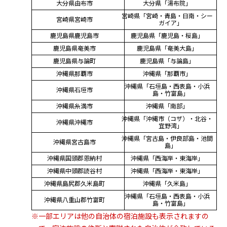
大分県由布市
大分県「湯布院」
宮崎県「宮崎・青島・日南・シー
宮崎県宮崎市
ガイア」
鹿児島県鹿児島市
鹿児島県「鹿児島・桜島」
鹿児島県奄美市
鹿児島県「奄美大島」
鹿児島県与論町
鹿児島県「与論島」
沖縄県那覇市
沖縄県「那覇市」
沖縄県「石垣島・西表島・小浜
沖縄県石垣市
島・竹富島」
沖縄県糸満市
沖縄県「南部」
沖縄県「沖縄市（コザ）・北谷・
沖縄県沖縄市
宜野湾」
沖縄県「宮古島・伊良部島・池間
沖縄県宮古島市
島」
沖縄県国頭郡恩納村
沖縄県「西海岸・東海岸」
沖縄県中頭郡読谷村
沖縄県「西海岸・東海岸」
沖縄県島尻郡久米島町
沖縄県「久米島」
沖縄県「石垣島・西表島・小浜
沖縄県八重山郡竹富町
島・竹富島」
※一部エリアは他の自治体の宿泊施設も表示されますの