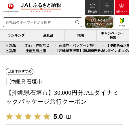
新規登録
ログイン
寄附リスト
ガイド
キャンペーン・
ランキング
返礼品
地域
特集
HOME
旅行・体験など
宿泊券・パッケージ旅行
【沖縄県石垣市
HOME
沖縄県石垣市
【沖縄県石垣市】30,000円分JALダイナミ
自治体おすすめ
沖縄県 石垣市
【沖縄県石垣市】30,000円分JALダイナミ
ックパッケージ旅行クーポン
5.0
(
1
)