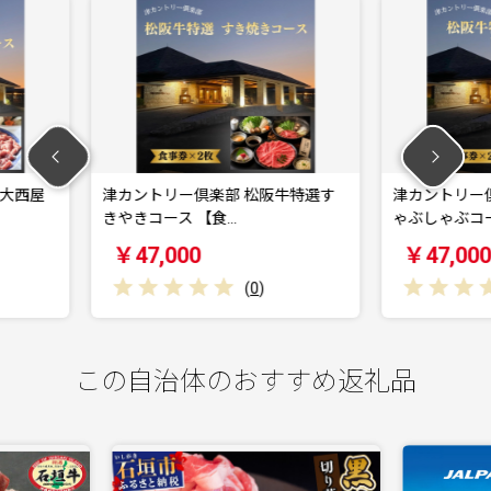
阪牛特選す
津カントリー倶楽部 松阪牛特選し
津カントリ
ゃぶしゃぶコース …
板焼コース
￥47,000
￥70,0
(
0
)
この自治体のおすすめ返礼品