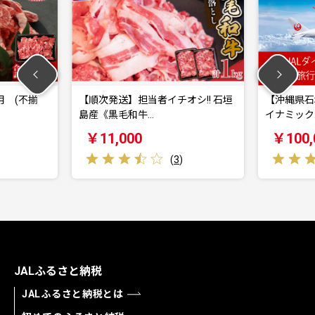
オシ!! 石垣
【沖縄県石垣市】30,000円分JALダ
ロイズ石
イナミック…
ロイズ石垣
￥100,000
￥10,
)
(
1
)
JALふるさと納税
JALふるさと納税とは