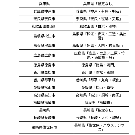
兵庫県
兵庫県「指定なし」
兵庫県神戸市
兵庫県「神戸・有馬・明石」
奈良県奈良市
奈良県「奈良・斑鳩・天理」
和歌山県白浜町
和歌山県「白浜・龍神」
島根県「松江・安来・玉造・奥出
島根県松江市
雲」
島根県出雲市
島根県「出雲・大田・石見銀山」
広島県「広島・宮島／三原・竹
広島県広島市
原・東広島・呉」
徳島県徳島市
徳島県「徳島・鳴門」
香川県高松市
香川県「高松・東讃」
香川県琴平町
香川県「琴平・丸亀・坂出」
愛媛県松山市
愛媛県「松山・道後」
高知県高知市
高知県「高知・須崎・南国」
福岡県福岡市
福岡県「福岡市」
長崎県
長崎県「指定なし」
長崎県長崎市
長崎県「長崎・大村・諫早」
長崎県「佐世保・ハウステンボ
長崎県佐世保市
ス」