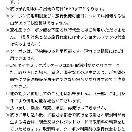
す。）
※旅行予約期限はご出発の前日16:59までとなります。
※クーポン使用期限並びに旅行出発可能日については如何なる理
由があっても延長はできません。
※返礼品のクーポン額を下回る旅行代金にはご利用いただけませ
ん。（割引対象となる旅行代金にはオプショナルプランの代金
は含みません。）
※クーポンは、予約時のみ利用可能です。現地での精算にはご利
用できません。
※JALダイナミックパッケージは即日取消料がかかります。ま
た、取り直した場合、満席、満室などの理由により、ご希望の
航空便や宿泊施設が再予約できない場合がありますのでご注意
ください。
※他の割引と併用してのご利用は出来ません。（一部、ご利用条
件により併用可能な場合がございます）
※払い戻し、換金、転売、譲渡、再発行はできません。
※旅行お申し込み後、お客さま都合で旅行を取消され取消料が発
生する場合は、現金又はクレジットカードで取消料の精算をし
ていただきます。取消料は、クーポン利用前の旅行代金をもと