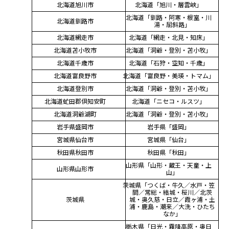
北海道旭川市
北海道「旭川・層雲峡」
北海道「釧路・阿寒・根室・川
北海道釧路市
湯・屈斜路」
北海道網走市
北海道「網走・北見・知床」
北海道苫小牧市
北海道「洞爺・登別・苫小牧」
北海道千歳市
北海道「石狩・空知・千歳」
北海道富良野市
北海道「富良野・美瑛・トマム」
北海道登別市
北海道「洞爺・登別・苫小牧」
北海道虻田郡倶知安町
北海道「ニセコ・ルスツ」
北海道洞爺湖町
北海道「洞爺・登別・苫小牧」
岩手県盛岡市
岩手県「盛岡」
宮城県仙台市
宮城県「仙台」
秋田県秋田市
秋田県「秋田」
山形県「山形・蔵王・天童・上
山形県山形市
山」
茨城県「つくば・牛久／水戸・笠
間／常総・結城・桜川／北茨
茨城県
城・奥久慈・日立／霞ヶ浦・土
浦・鹿島・潮来／大洗・ひたち
なか」
栃木県「日光・霧降高原・奥日