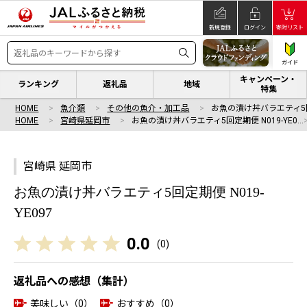
新規登録
ログイン
寄附リスト
ガイド
キャンペーン・
ランキング
返礼品
地域
特集
HOME
魚介類
その他の魚介・加工品
お魚の漬け丼バラエティ5回定
HOME
宮崎県延岡市
お魚の漬け丼バラエティ5回定期便 N019-YE0…
宮崎県 延岡市
お魚の漬け丼バラエティ5回定期便 N019-
YE097
0.0
(
0
)
返礼品への感想（集計）
美味しい（0）
おすすめ（0）