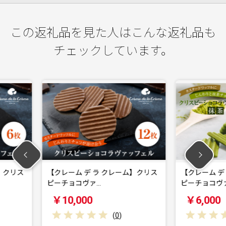
この返礼品を見た人はこんな返礼品も
チェックしています。
 クレーム】クリス
【クレーム デ ラ クレーム】クリス
【ク
ピーチョコヴァ…
レ 
￥6,000
￥
(
0
)
(
0
)