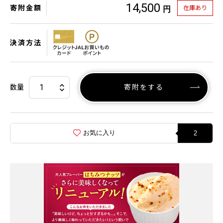
14,500
寄附金額
在庫あり
円
決済方法
数量
寄附をする
お気に入り
2