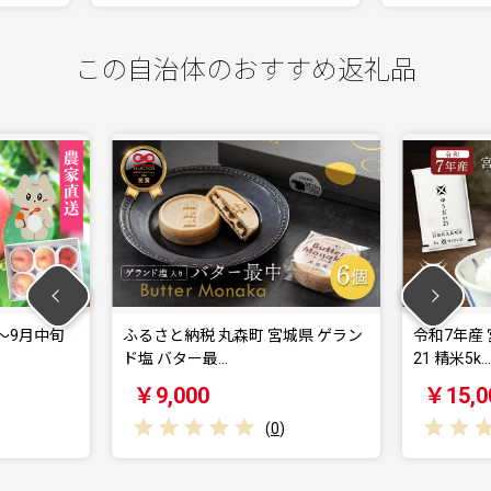
この自治体のおすすめ返礼品
納税 丸森町 宮城県 ゲラン
令和7年産 宮城県丸森町産 ゆうだい
ター最…
21 精米5k…
000
￥15,000
(
0
)
(
0
)