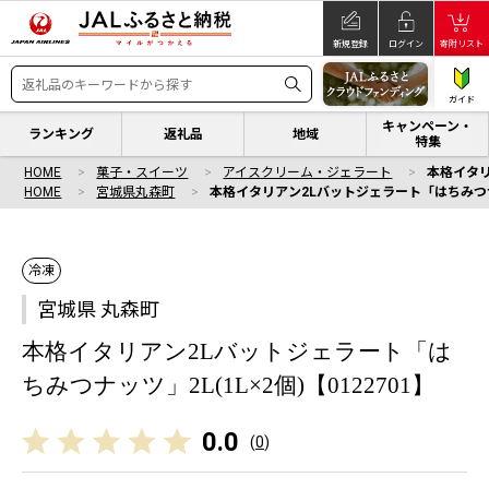
新規登録
ログイン
寄附リスト
ガイド
キャンペーン・
ランキング
返礼品
地域
特集
HOME
菓子・スイーツ
アイスクリーム・ジェラート
本格イタリ
HOME
宮城県丸森町
本格イタリアン2Lバットジェラート「はちみつナッツ
冷凍
宮城県 丸森町
本格イタリアン2Lバットジェラート「は
ちみつナッツ」2L(1L×2個)【0122701】
0.0
(
0
)