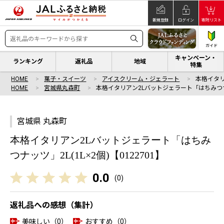
新規登録
ログイン
寄附リスト
ガイド
キャンペーン・
ランキング
返礼品
地域
特集
HOME
菓子・スイーツ
アイスクリーム・ジェラート
本格イタ
HOME
宮城県丸森町
本格イタリアン2Lバットジェラート「はちみつ
宮城県 丸森町
本格イタリアン2Lバットジェラート「はちみ
つナッツ」2L(1L×2個)【0122701】
0.0
(
0
)
返礼品への感想（集計）
美味しい（0）
おすすめ（0）