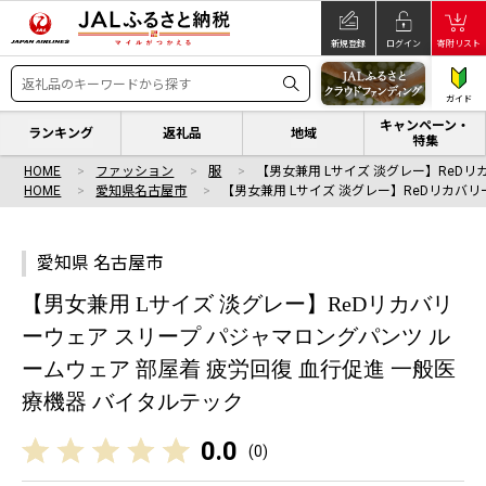
新規登録
ログイン
寄附リスト
ガイド
キャンペーン・
ランキング
返礼品
地域
特集
HOME
ファッション
服
【男女兼用 Lサイズ 淡グレー】ReDリ
HOME
愛知県名古屋市
【男女兼用 Lサイズ 淡グレー】ReDリカバリ
愛知県 名古屋市
【男女兼用 Lサイズ 淡グレー】ReDリカバリ
ーウェア スリープ パジャマロングパンツ ル
ームウェア 部屋着 疲労回復 血行促進 一般医
療機器 バイタルテック
0.0
(
0
)