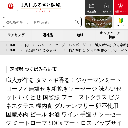
新規登録
ログイン
寄附リスト
ガイド
キャンペーン・
ランキング
返礼品
地域
特集
HOME
肉
ハム・ソーセージ・ハンバーグ
職人が作る タマネギ
HOME
茨城県つくばみらい市
職人が作る タマネギ香る！ジャーマン
茨城県 つくばみらい市
職人が作る タマネギ香る！ジャーマンミート
ローフと無塩せき粗挽きソーセージ 味わいセ
ット いくとせ 国際線 ファーストクラス ビジ
ネスクラス 機内食 グルテンフリー 卵不使用
国産豚肉 ビール お酒 ワイン 手造り ソーセー
ジ ミートローフ SDGs フードロス アップサイ