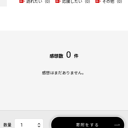
訪れたい（0）
応援したい（0）
その他（0）
0
感想数
件
感想はまだありません。
数量
寄附をする