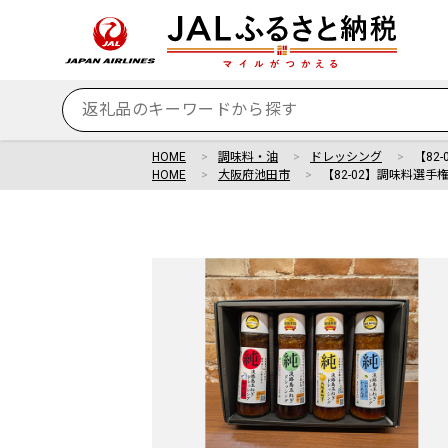
HOME
調味料・油
ドレッシング
【82
HOME
大阪府池田市
【82-02】調味料選手